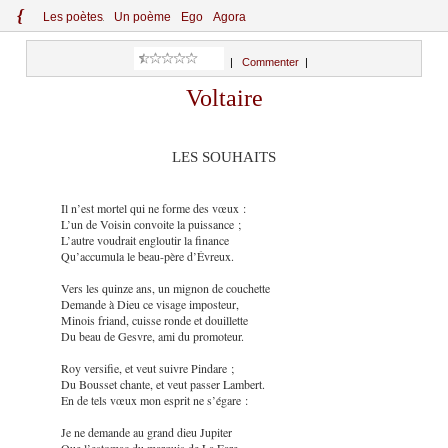
{
Le
s
po
èt
es
Un poème
Ego
Agora
|
Commenter
|
Voltaire
LES SOUHAITS
Il n’est mortel qui ne forme des vœux :
L’un de Voisin convoite la puissance ;
L’autre voudrait engloutir la finance
Qu’accumula le beau-père d’Évreux.
Vers les quinze ans, un mignon de couchette
Demande à Dieu ce visage imposteur,
Minois friand, cuisse ronde et douillette
Du beau de Gesvre, ami du promoteur.
Roy versifie, et veut suivre Pindare ;
Du Bousset chante, et veut passer Lambert.
En de tels vœux mon esprit ne s’égare :
Je ne demande au grand dieu Jupiter
Que l’estomac du marquis de La Fare,