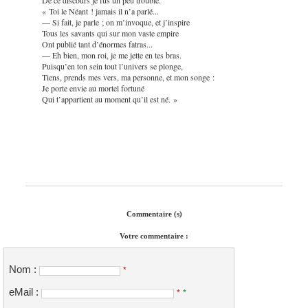
« Toi le Néant ! jamais il n’a parlé...
— Si fait, je parle ; on m’invoque, et j’inspire
Tous les savants qui sur mon vaste empire
Ont publié tant d’énormes fatras...
— Eh bien, mon roi, je me jette en tes bras.
Puisqu’en ton sein tout l’univers se plonge,
Tiens, prends mes vers, ma personne, et mon songe :
Je porte envie au mortel fortuné
Qui t’appartient au moment qu’il est né. »
Commentaire (s)
Votre commentaire :
Nom :
*
eMail :
*
*