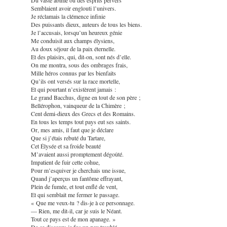
Semblaient avoir englouti l’univers.
Je réclamais la clémence infinie
Des puissants dieux, auteurs de tous les biens.
Je l’accusais, lorsqu’un heureux génie
Me conduisit aux champs élysiens,
Au doux séjour de la paix éternelle.
Et des plaisirs, qui, dit-on, sont nés d’elle.
On me montra, sous des ombrages frais,
Mille héros connus par les bienfaits
Qu’ils ont versés sur la race mortelle,
Et qui pourtant n’existèrent jamais :
Le grand Bacchus, digne en tout de son père ;
Bellérophon, vainqueur de la Chimère ;
Cent demi-dieux des Grecs et des Romains.
En tous les temps tout pays eut ses saints.
Or, mes amis, il faut que je déclare
Que si j’étais rebuté du Tartare,
Cet Élysée et sa froide beauté
M’avaient aussi promptement dégoûté.
Impatient de fuir cette cohue,
Pour m’esquiver je cherchais une issue,
Quand j’aperçus un fantôme effrayant,
Plein de fumée, et tout enflé de vent,
Et qui semblait me fermer le passage.
« Que me veux-tu ? dis-je à ce personnage.
— Rien, me dit-il, car je suis le Néant.
Tout ce pays est de mon apanage. »
De ce discours je fus un peu troublé.