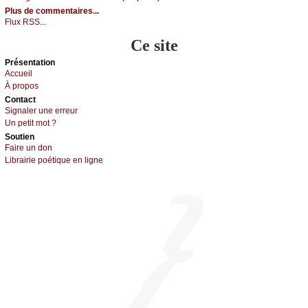
Plus de commentaires...
Flux RSS...
Ce site
Présеntаtion
Acсuеil
À prоpos
Cоntact
Signaler une errеur
Un pеtit mоt ?
Sоutien
Fаirе un dоn
Librairiе pоétique en lignе