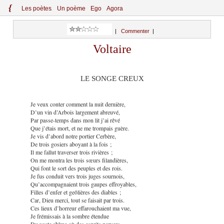
{
Le
s
po
èt
es
Un poème
Ego
Agora
|
Commenter
|
Voltaire
LE SONGE CREUX
Je veux conter comment la nuit dernière,
D’un vin d’Arbois largement abreuvé,
Par passe-temps dans mon lit j’ai rêvé
Que j’étais mort, et ne me trompais guère.
Je vis d’abord notre portier Cerbère,
De trois gosiers aboyant à la fois ;
Il me fallut traverser trois rivières ;
On me montra les trois sœurs filandières,
Qui font le sort des peuples et des rois.
Je fus conduit vers trois juges sournois,
Qu’accompagnaient trois gaupes effroyables,
Filles d’enfer et geôlières des diables ;
Car, Dieu merci, tout se faisait par trois.
Ces lieux d’horreur effarouchaient ma vue,
Je frémissais à la sombre étendue
Du vaste abîme où des esprits pervers