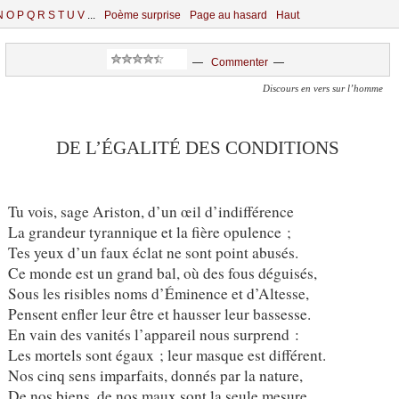
N
O
P
Q
R
S
T
U
V
...
Poème surprise
Page au hasard
Haut
—
Commenter
—
Discours en vers sur l’homme
DE L’ÉGALITÉ DES CONDITIONS
Tu vois, sage Ariston, d’un œil d’indifférence
La grandeur tyrannique et la fière opulence ;
Tes yeux d’un faux éclat ne sont point abusés.
Ce monde est un grand bal, où des fous déguisés,
Sous les risibles noms d’Éminence et d’Altesse,
Pensent enfler leur être et hausser leur bassesse.
En vain des vanités l’appareil nous surprend :
Les mortels sont égaux ; leur masque est différent.
Nos cinq sens imparfaits, donnés par la nature,
De nos biens, de nos maux sont la seule mesure.