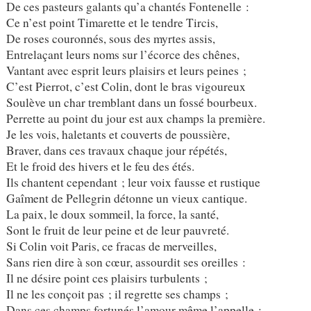
De ces pasteurs galants qu’a chantés Fontenelle :
Ce n’est point Timarette et le tendre Tircis,
De roses couronnés, sous des myrtes assis,
Entrelaçant leurs noms sur l’écorce des chênes,
Vantant avec esprit leurs plaisirs et leurs peines ;
C’est Pierrot, c’est Colin, dont le bras vigoureux
Soulève un char tremblant dans un fossé bourbeux.
Perrette au point du jour est aux champs la première.
Je les vois, haletants et couverts de poussière,
Braver, dans ces travaux chaque jour répétés,
Et le froid des hivers et le feu des étés.
Ils chantent cependant ; leur voix fausse et rustique
Gaîment de Pellegrin détonne un vieux cantique.
La paix, le doux sommeil, la force, la santé,
Sont le fruit de leur peine et de leur pauvreté.
Si Colin voit Paris, ce fracas de merveilles,
Sans rien dire à son cœur, assourdit ses oreilles :
Il ne désire point ces plaisirs turbulents ;
Il ne les conçoit pas ; il regrette ses champs ;
Dans ces champs fortunés l’amour même l’appelle ;