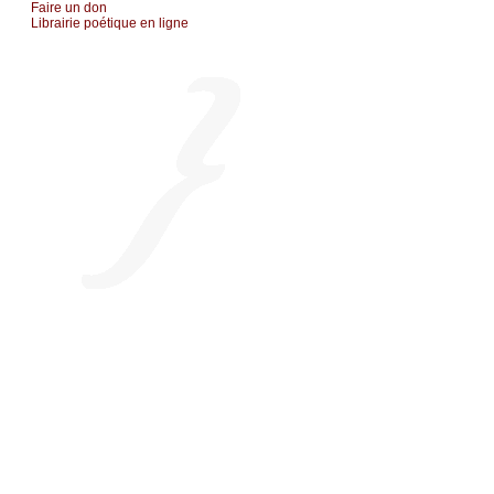
Fаirе un dоn
Librairiе pоétique en lignе