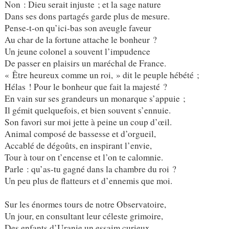
Non : Dieu serait injuste ; et la sage nature
Dans ses dons partagés garde plus de mesure.
Pense-t-on qu’ici-bas son aveugle faveur
Au char de la fortune attache le bonheur ?
Un jeune colonel a souvent l’impudence
De passer en plaisirs un maréchal de France.
« Être heureux comme un roi, » dit le peuple hébété ;
Hélas ! Pour le bonheur que fait la majesté ?
En vain sur ses grandeurs un monarque s’appuie ;
Il gémit quelquefois, et bien souvent s’ennuie.
Son favori sur moi jette à peine un coup d’œil.
Animal composé de bassesse et d’orgueil,
Accablé de dégoûts, en inspirant l’envie,
Tour à tour on t’encense et l’on te calomnie.
Parle : qu’as-tu gagné dans la chambre du roi ?
Un peu plus de flatteurs et d’ennemis que moi.
Sur les énormes tours de notre Observatoire,
Un jour, en consultant leur céleste grimoire,
Des enfants d’Uranie un essaim curieux,