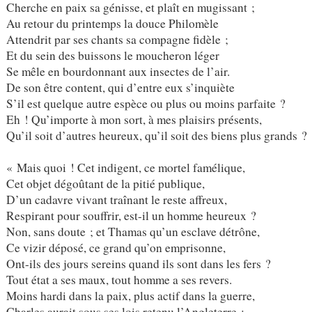
Cherche en paix sa génisse, et plaît en mugissant ;
Au retour du printemps la douce Philomèle
Attendrit par ses chants sa compagne fidèle ;
Et du sein des buissons le moucheron léger
Se mêle en bourdonnant aux insectes de l’air.
De son être content, qui d’entre eux s’inquiète
S’il est quelque autre espèce ou plus ou moins parfaite ?
Eh ! Qu’importe à mon sort, à mes plaisirs présents,
Qu’il soit d’autres heureux, qu’il soit des biens plus grands ?
« Mais quoi ! Cet indigent, ce mortel famélique,
Cet objet dégoûtant de la pitié publique,
D’un cadavre vivant traînant le reste affreux,
Respirant pour souffrir, est-il un homme heureux ?
Non, sans doute ; et Thamas qu’un esclave détrône,
Ce vizir déposé, ce grand qu’on emprisonne,
Ont-ils des jours sereins quand ils sont dans les fers ?
Tout état a ses maux, tout homme a ses revers.
Moins hardi dans la paix, plus actif dans la guerre,
Charles aurait sous ses lois retenu l’Angleterre ;