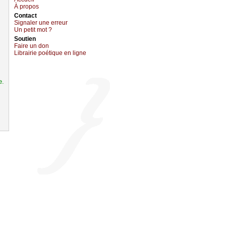
À prоpos
Cоntact
Signaler une errеur
Un pеtit mоt ?
Sоutien
Fаirе un dоn
Librairiе pоétique en lignе
e.