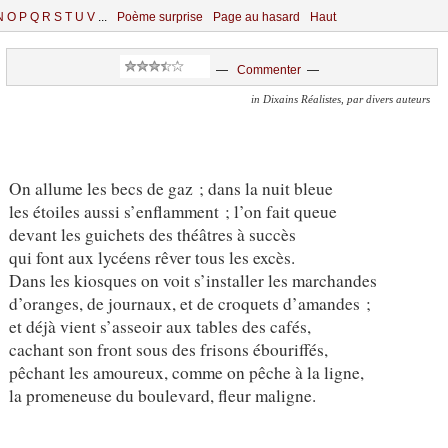
N
O
P
Q
R
S
T
U
V
...
Poème surprise
Page au hasard
Haut
—
Commenter
—
in Dixains Réalistes, par divers auteurs
On allume les becs de gaz ; dans la nuit bleue
les étoiles aussi s’enflamment ; l’on fait queue
devant les guichets des théâtres à succès
qui font aux lycéens rêver tous les excès.
Dans les kiosques on voit s’installer les marchandes
d’oranges, de journaux, et de croquets d’amandes ;
et déjà vient s’asseoir aux tables des cafés,
cachant son front sous des frisons ébouriffés,
pêchant les amoureux, comme on pêche à la ligne,
la promeneuse du boulevard, fleur maligne.