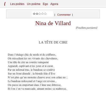
{
Le
s
po
èt
es
Un poème
Ego
Agora
|
Commenter
|
Nina de Villard
[Feuillets parisiens]
LA TÊTE DE CIRE
Dans l’étalage chic de mode et de coiffures,
Où ruissellent les ors vivants des chevelures,
Une tête de cire au sourire vainqueur
Apparaît, captivant et les yeux et le cœur.
Par un infernal truc, le bandeau se soulève
Sur un front dénudé ; la blonde fille d’Ève
N’est plus qu’un monstre chauve avec son crâne nu ;
Le bandeau redescend et l’ange est revenu...
On passe en emportant dans l’âme une détresse,
Et l’on s’en va maussade, aimant moins sa maîtresse.