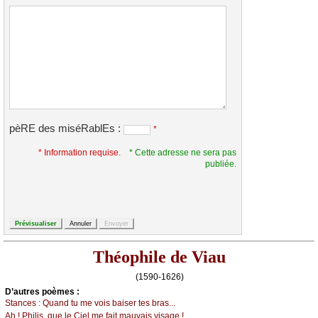
pèRE des miséRablEs :
*
* Information requise.
* Cette adresse ne sera pas
publiée.
Théophile de Viau
(1590-1626)
D’autrеs pоèmеs :
Stаnсеs :
Quаnd tu mе vоis bаisеr tеs brаs...
Αh ! Ρhilis, quе lе Сiеl mе fаit mаuvаis visаgе !...