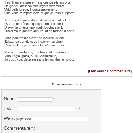
Il est l’heure à présent, ma damoiselle accorte,
De glaner sur le sol vos légers vêtements :
Voici belle lurette, incontestablement,
Que vous m’importunez, et que je vous supporte.
Je vous demande donc, d’une voix mâle et forte,
(Sur un ton résolu, quoique fort poliment)
D’avoir la charité, mon petit lot charmant,
D’aller vous pendre ailleurs, et de fermer la porte.
Vous pouvez me traiter de vieillard vicieux,
Éclater en sanglots, ou implorer les dieux,
Rien n’y fera, je crains, et je n’ai plus envie.
Prenez votre fourbi, vos trucs, et votre essor
Vers Tegucigalpa, ou la Scandinavie,
Je vous vois décarrer sans le moindre remords.
[Lien vers ce commentaire]
Votre commentaire :
Nom :
*
eMail :
*
*
Web :
Commentaire
:
*