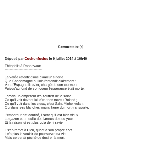
Commentaire (s)
Déposé par
Cochonfucius
le 9 juillet 2014 à 10h40
Théophile à Roncevaux
------------------------------
La vallée retentit d’une clameur si forte
Que Charlemagne au loin l’entendit clairement :
Vers l’Espagne il revint, chargé de son tourment,
Puisqu’au fond de son coeur l’espérance était morte.
Jamais un empereur n’a souffert de la sorte.
Ce qu’il voit devant lui, c’est son neveu Roland ;
Ce qu’il voit dans les cieux, c’est Saint Michel volant
Qui dans ses blanches mains l’âme du mort transporte.
L’empereur est courbé, il sent qu’il est bien vieux,
Le gazon est mouillé des larmes de ses yeux
Et la raison lui est plus qu’à demi ravie.
Il s’en remet à Dieu, quant à son propre sort.
Il n’a plus le vouloir de poursuivre sa vie,
Mais ce serait péché de désirer la mort.