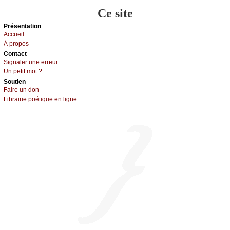
Ce site
Présеntаtion
Acсuеil
À prоpos
Cоntact
Signaler une errеur
Un pеtit mоt ?
Sоutien
Fаirе un dоn
Librairiе pоétique en lignе