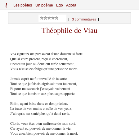
{
Le
s
po
èt
es
Un poème
Ego
Agora
|
3 commentaires
|
Théophile de Viau
Vos rigueurs me pressaient d’une douleur si forte
Que si votre présent, reçu si chèrement,
Encore un jour ou deux eût tardé seulement,
Vous n’eussiez obligé qu’une personne morte.
Jamais esprit ne fut travaillé de la sorte,
Tout ce que je faisais aigrissait mon tourment,
Et pour me secourir j’essayais vainement
Tout ce que la raison aux plus sages apporte.
Enfin, ayant baisé dans ce don précieux
La trace de vos mains et celle de vos yeux,
J’ai repris ma santé plus qu’à demi ravie.
Cloris, vous êtes bien maîtresse de mon sort,
Car ayant eu pouvoir de me donner la vie,
Vous avez bien pouvoir de me donner la mort.