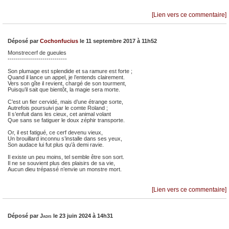
[Lien vers ce commentaire]
Déposé par
Cochonfucius
le 11 septembre 2017 à 11h52
Monstrecerf de gueules
-----------------------------
Son plumage est splendide et sa ramure est forte ;
Quand il lance un appel, je l’entends clairement.
Vers son gîte il revient, chargé de son tourment,
Puisqu’il sait que bientôt, la magie sera morte.
C’est un fier cervidé, mais d’une étrange sorte,
Autrefois poursuivi par le comte Roland ;
Il s’enfuit dans les cieux, cet animal volant
Que sans se fatiguer le doux zéphir transporte.
Or, il est fatigué, ce cerf devenu vieux,
Un brouillard inconnu s’installe dans ses yeux,
Son audace lui fut plus qu’à demi ravie.
Il existe un peu moins, tel semble être son sort.
Il ne se souvient plus des plaisirs de sa vie,
Aucun dieu trépassé n’envie un monstre mort.
[Lien vers ce commentaire]
Déposé par
Jadis
le 23 juin 2024 à 14h31