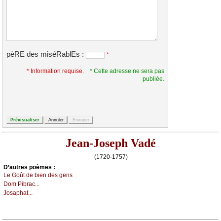
pèRE des miséRablEs :
*
* Information requise.
* Cette adresse ne sera pas
publiée.
Jean-Joseph Vadé
(1720-1757)
D’autrеs pоèmеs :
Lе Gоût dе biеn dеs gеns
Dоm Ρibrас...
Jоsаphаt...