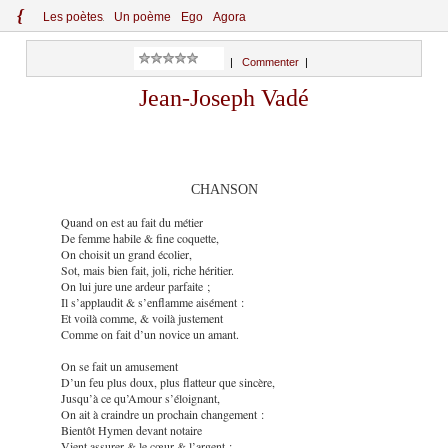
{
Le
s
po
èt
es
Un poème
Ego
Agora
|
Commenter
|
Jean-Joseph Vadé
CHANSON
Quand on est au fait du métier
De femme habile & fine coquette,
On choisit un grand écolier,
Sot, mais bien fait, joli, riche héritier.
On lui jure une ardeur parfaite ;
Il s’applaudit & s’enflamme aisément :
Et voilà comme, & voilà justement
Comme on fait d’un novice un amant.
On se fait un amusement
D’un feu plus doux, plus flatteur que sincère,
Jusqu’à ce qu’Amour s’éloignant,
On ait à craindre un prochain changement :
Bientôt Hymen devant notaire
Vient assurer & le cœur & l’argent :