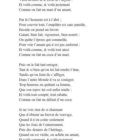
Et voilà comme, & voilà justement
Comme on fait un mari d’un amant.
Par là l’honneur est à l’abri ;
Pour couvrir tout, l’emplâtre est sans pareille.
Ensuite on prend un favori
Galant, bien fait, vigoureux, bien nourri :
On quitte l’époux qui sommeille,
Pour voir l’amant qui n’est pas endormi :
Et voilà comme, & voilà tout ainsi
Comme on fait un cocu d’un mari.
Puis on le fait tant enrager,
Tant & si bien qu’on lui fait rendre l’âme.
Tandis qu’on feint de s’affliger,
Dans l’autre Monde il va se soulager.
Trop heureux en quittant sa femme,
Que son repos lui soit enfin rendu :
Et voilà tout compté, tout rabattu,
Comme on fait un défunt d’un cocu.
Je ne vois rien de si charmant
Que d’obtenir un brevet de veuvage,
Quand il n’en coûte seulement
Que les frais de l’enterrement.
Puis des deniers de l’héritage,
Quand on est vieille, on achète un amant,
Et voilà comment, & voilà justement