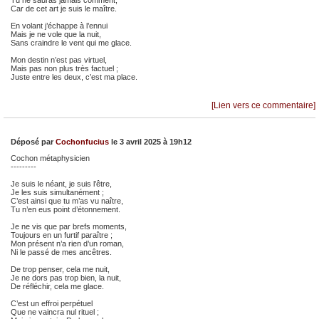
Tu ne sauras jamais comment,
Car de cet art je suis le maître.
En volant j’échappe à l’ennui
Mais je ne vole que la nuit,
Sans craindre le vent qui me glace.
Mon destin n’est pas virtuel,
Mais pas non plus très factuel ;
Juste entre les deux, c’est ma place.
[Lien vers ce commentaire]
Déposé par
Cochonfucius
le 3 avril 2025 à 19h12
Cochon métaphysicien
---------
Je suis le néant, je suis l’être,
Je les suis simultanément ;
C’est ainsi que tu m’as vu naître,
Tu n’en eus point d’étonnement.
Je ne vis que par brefs moments,
Toujours en un furtif paraître ;
Mon présent n’a rien d’un roman,
Ni le passé de mes ancêtres.
De trop penser, cela me nuit,
Je ne dors pas trop bien, la nuit,
De réfléchir, cela me glace.
C’est un effroi perpétuel
Que ne vaincra nul rituel ;