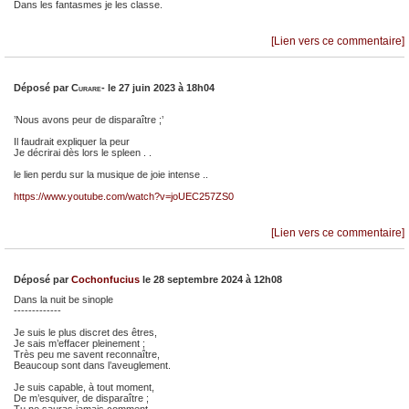
Dans les fantasmes je les classe.
[Lien vers ce commentaire]
Déposé par
Curare-
le 27 juin 2023 à 18h04
’Nous avons peur de disparaître ;’
Il faudrait expliquer la peur
Je décrirai dès lors le spleen . .
le lien perdu sur la musique de joie intense ..
https://www.youtube.com/watch?v=joUEC257ZS0
[Lien vers ce commentaire]
Déposé par
Cochonfucius
le 28 septembre 2024 à 12h08
Dans la nuit be sinople
-------------
Je suis le plus discret des êtres,
Je sais m’effacer pleinement ;
Très peu me savent reconnaître,
Beaucoup sont dans l’aveuglement.
Je suis capable, à tout moment,
De m’esquiver, de disparaître ;