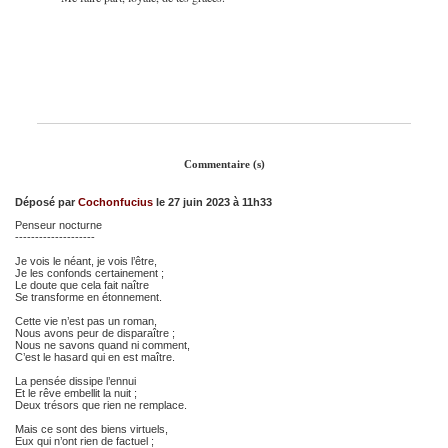
Commentaire (s)
Déposé par
Cochonfucius
le 27 juin 2023 à 11h33
Penseur nocturne
--------------------
Je vois le néant, je vois l’être,
Je les confonds certainement ;
Le doute que cela fait naître
Se transforme en étonnement.
Cette vie n’est pas un roman,
Nous avons peur de disparaître ;
Nous ne savons quand ni comment,
C’est le hasard qui en est maître.
La pensée dissipe l’ennui
Et le rêve embellit la nuit ;
Deux trésors que rien ne remplace.
Mais ce sont des biens virtuels,
Eux qui n’ont rien de factuel ;