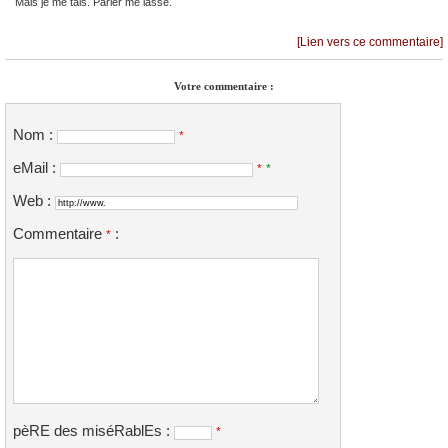
Mais je me tais. Parler me lasse.
[Lien vers ce commentaire]
Votre commentaire :
Nom :
*
eMail :
*
*
Web :
Commentaire
:
*
pèRE des miséRablEs :
*