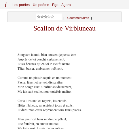
{
Le
s
po
èt
es
Un poème
Ego
Agora
|
4 commentaires
|
Scalion de Virbluneau
Songeant la nuit, bien souvent je pense être
Auprès de toi couché certainement,
Et les beautés qu’en toi le ciel fit naître
Tâter, baiser, embrasser nuëment.
Comme un plaisir acquis en un moment
Passe, léger, et se voit disparaître,
Mon songe ainsi s’enfuit soudainement,
Me laissant seul et non toutefois maître,
Car à l’instant les regrets, les ennuis,
Hôtes fâcheux, m’assistent jours et nuits,
Et dans mon cœur reprennent tous leurs places.
Mais pour cet heur rendre perpétuel,
Il te faudrait, en amour mutuel,
Me faire part, loyale, de tes grâces.