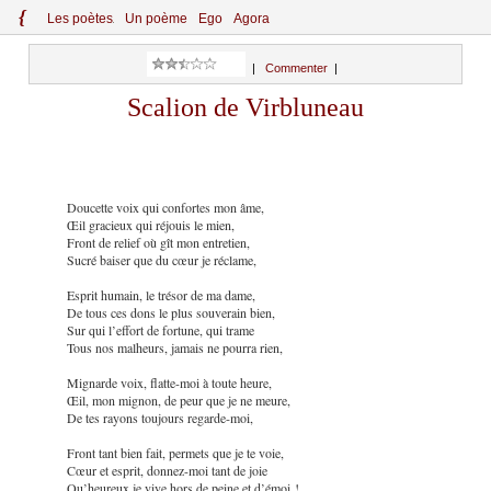
{
Le
s
po
èt
es
Un poème
Ego
Agora
|
Commenter
|
Scalion de Virbluneau
Doucette voix qui confortes mon âme,
Œil gracieux qui réjouis le mien,
Front de relief où gît mon entretien,
Sucré baiser que du cœur je réclame,
Esprit humain, le trésor de ma dame,
De tous ces dons le plus souverain bien,
Sur qui l’effort de fortune, qui trame
Tous nos malheurs, jamais ne pourra rien,
Mignarde voix, flatte-moi à toute heure,
Œil, mon mignon, de peur que je ne meure,
De tes rayons toujours regarde-moi,
Front tant bien fait, permets que je te voie,
Cœur et esprit, donnez-moi tant de joie
Qu’heureux je vive hors de peine et d’émoi !