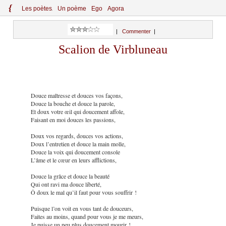
{
Le
s
po
èt
es
Un poème
Ego
Agora
|
Commenter
|
Scalion de Virbluneau
Douce maîtresse et douces vos façons,
Douce la bouche et douce la parole,
Et doux votre œil qui doucement affole,
Faisant en moi douces les passions,
Doux vos regards, douces vos actions,
Doux l’entretien et douce la main molle,
Douce la voix qui doucement console
L’âme et le cœur en leurs afflictions,
Douce la grâce et douce la beauté
Qui ont ravi ma douce liberté,
Ô doux le mal qu’il faut pour vous souffrir !
Puisque l’on voit en vous tant de douceurs,
Faites au moins, quand pour vous je me meurs,
Je puisse un peu plus doucement mourir !