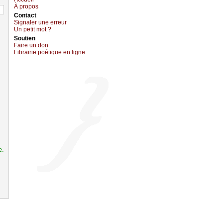
À prоpos
Cоntact
Signaler une errеur
Un pеtit mоt ?
Sоutien
Fаirе un dоn
Librairiе pоétique en lignе
e.