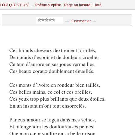
N
O
P
Q
R
S
T
U
V
...
Poème surprise
Page au hasard
Haut
—
Commenter
—
Ces blonds cheveux dextrement tortillés,
De nœuds d’espoir et de douleurs cruelles,
Ce tein d’aurore en ses joues vermeilles,
Ces beaux coraux doublement émaillés.
Ces monts d’ivoire en rondeur bien taillés,
Ces belles mains, ce col et ces oreilles,
Ces yeux trop plus brillants que deux étoiles,
En un instant m’ont tout ensorcelés.
Par eux amour se logea dans mes veines,
Et m’engendra les douloureuses peines
Que mon cœur souffre en sa belle prison.