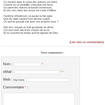
Ce mouton dans le camp des auteurs est entré,
Comme en un poulailler s’introduit une buse,
Ou parmi les clairons la lourde cornemuse,
Et ses vers dans leur prose ont voulu s’infiltrer.
Fantôme d’Andersen, lui aurais-tu fait signe
Que de vilain canard il est devenu cygne,
Ce qu’il ne pouvait voir avec ses propres yeux ?
Dès lors, traçant un trait qui jamais ne dévie,
Cet ovin nous décrit les choses de la vie
Et se souvient du temps qu’il fut agneau de Dieu.
[Lien vers ce commentaire]
Votre commentaire :
Nom :
*
eMail :
*
*
Web :
Commentaire
:
*