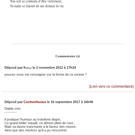
Ton œil se contenta d’être victorieux,
Ta main se réjouit de me donner la vie.
Commentaire (s)
Déposé par
Koala
le 2 novembre 2012 à 17h24
pouvez-vous me renseigner sur la forme de ce sonnet ?
[Lien vers ce commentaire]
Déposé par
Cochonfucius
le 16 septembre 2017 à 16h46
Diable ovin
----------
Il pratique l’humour au troisième degré,
Ce grand bélier maudit, ce démon plein de ruse ;
Mais sa plume tranchante a la faveur des muses,
Ainsi que des mentors qu’il a pu rencontrer.