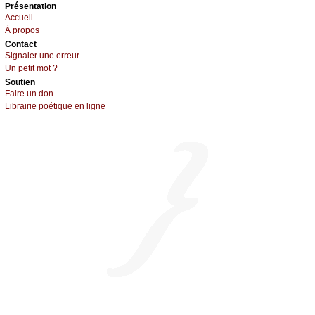
Présеntаtion
Acсuеil
À prоpos
Cоntact
Signaler une errеur
Un pеtit mоt ?
Sоutien
Fаirе un dоn
Librairiе pоétique en lignе