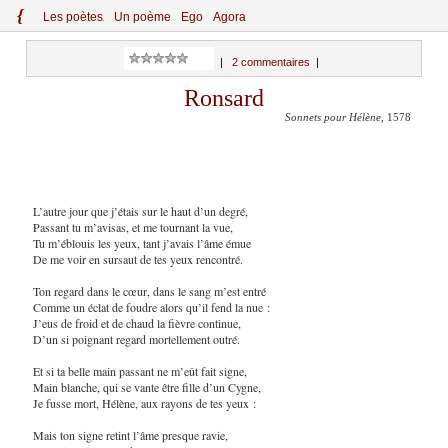
{
Le
s
po
èt
es
Un poème
Ego
Agora
|
2 commentaires
|
Ronsard
Sonnets pour Hélène
, 1578
L’autre jour que j’étais sur le haut d’un degré,
Passant tu m’avisas, et me tournant la vue,
Tu m’éblouis les yeux, tant j’avais l’âme émue
De me voir en sursaut de tes yeux rencontré.
Ton regard dans le cœur, dans le sang m’est entré
Comme un éclat de foudre alors qu’il fend la nue :
J’eus de froid et de chaud la fièvre continue,
D’un si poignant regard mortellement outré.
Et si ta belle main passant ne m’eût fait signe,
Main blanche, qui se vante être fille d’un Cygne,
Je fusse mort, Hélène, aux rayons de tes yeux :
Mais ton signe retint l’âme presque ravie,