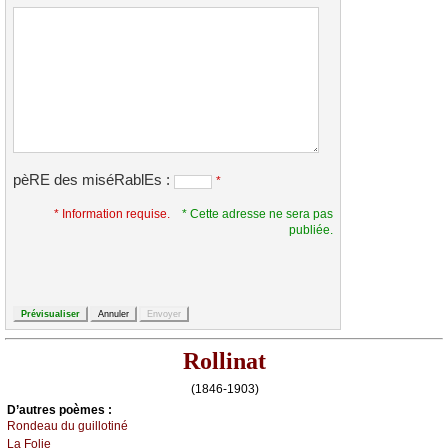
pèRE des miséRablEs :
*
* Information requise.
* Cette adresse ne sera pas
publiée.
Rollinat
(1846-1903)
D’autrеs pоèmеs :
Rоndеаu du guillоtiné
Lа Fоliе