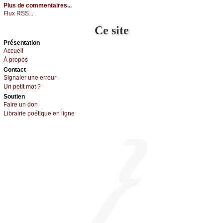
Plus de commentaires...
Flux RSS...
Ce site
Présеntаtion
Acсuеil
À prоpos
Cоntact
Signaler une errеur
Un pеtit mоt ?
Sоutien
Fаirе un dоn
Librairiе pоétique en lignе