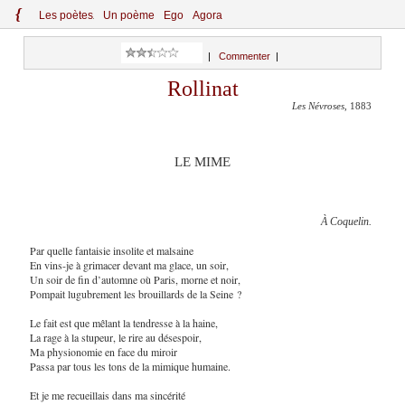
{
Le
s
po
èt
es
Un poème
Ego
Agora
|
Commenter
|
Rollinat
Les Névroses
, 1883
LE MIME
À Coquelin.
Par quelle fantaisie insolite et malsaine
En vins-je à grimacer devant ma glace, un soir,
Un soir de fin d’automne où Paris, morne et noir,
Pompait lugubrement les brouillards de la Seine ?
Le fait est que mêlant la tendresse à la haine,
La rage à la stupeur, le rire au désespoir,
Ma physionomie en face du miroir
Passa par tous les tons de la mimique humaine.
Et je me recueillais dans ma sincérité