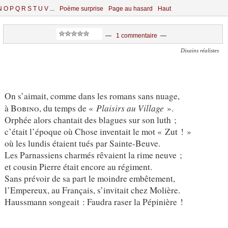
N
O
P
Q
R
S
T
U
V
...
Poème surprise
Page au hasard
Haut
—
1 commentaire
—
Dixains réalistes
On s’aimait, comme dans les romans sans nuage,
Plaisirs au Village
à
Bobino
, du temps de «
».
Orphée alors chantait des blagues sur son luth ;
c’était l’époque où Chose inventait le mot « Zut ! »
où les lundis étaient tués par Sainte-Beuve.
Les Parnassiens charmés rêvaient la rime neuve ;
et cousin Pierre était encore au régiment.
Sans prévoir de sa part le moindre embêtement,
l’Empereux, au Français, s’invitait chez Molière.
Haussmann songeait : Faudra raser la Pépinière !