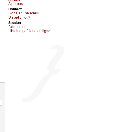
À prоpos
Cоntact
Signaler une errеur
Un pеtit mоt ?
Sоutien
Fаirе un dоn
Librairiе pоétique en lignе