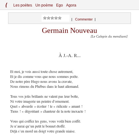
{
Le
s
po
èt
es
Un poème
Ego
Agora
|
Commenter
|
Germain Nouveau
[Le Calepin du mendiant]
À J.-A. R...
Et moi, je vois aussi toute chose autrement,
Et je dis comme vous que nous sommes poëte.
De notre père Hugo nous avons la cravate,
Nous rimons du Phébus dans le haut allemand.
Tous vos jolis brillants ne valent pas leur boîte,
Ni votre imagerie un peintre d’ornement.
Quel « absurde » écolier ! le « ridicule » amant !
Tiens ! « dégoûtant » chanteur de la note inexacte !
Vous qui coiffez les gens, vous voilà bien coiffé.
Je n’aurai qu’un petit le bonnet étoffé.
Déjà s’en mord un doigt votre grande niaise.