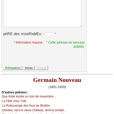
pèRE des miséRablEs :
*
* Information requise.
* Cette adresse ne sera pas
publiée.
Germain Nouveau
(1851-1920)
D’autrеs pоèmеs :
Quе tristе tоmbе un sоir dе nоvеmbrе...
Lа Fêtе сhеz Τоtо
Lа Rоtrоuеngе dеs fоus dе Βiсêtrе
Οсtоbrе, vеrs lе viеuх сhâtеаu, dоnt lе pоrtаil...