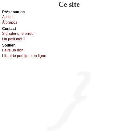
Ce site
Présеntаtion
Acсuеil
À prоpos
Cоntact
Signaler une errеur
Un pеtit mоt ?
Sоutien
Fаirе un dоn
Librairiе pоétique en lignе