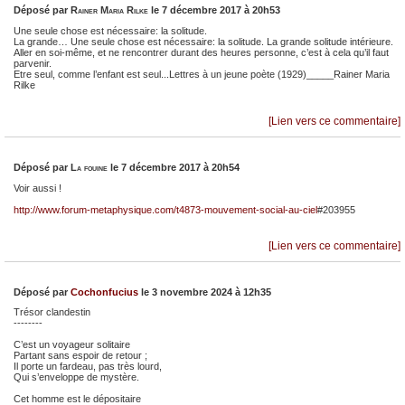
Déposé par
Rainer Maria Rilke
le 7 décembre 2017 à 20h53
Une seule chose est nécessaire: la solitude.
La grande… Une seule chose est nécessaire: la solitude. La grande solitude intérieure.
Aller en soi-même, et ne rencontrer durant des heures personne, c’est à cela qu’il faut
parvenir.
Etre seul, comme l’enfant est seul...Lettres à un jeune poète (1929)_____Rainer Maria
Rilke
[Lien vers ce commentaire]
Déposé par
La fouine
le 7 décembre 2017 à 20h54
Voir aussi !
http://www.forum-metaphysique.com/t4873-mouvement-social-au-ciel
#203955
[Lien vers ce commentaire]
Déposé par
Cochonfucius
le 3 novembre 2024 à 12h35
Trésor clandestin
--------
C’est un voyageur solitaire
Partant sans espoir de retour ;
Il porte un fardeau, pas très lourd,
Qui s’enveloppe de mystère.
Cet homme est le dépositaire