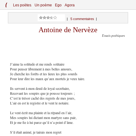
{
Le
s
po
èt
es
Un poème
Ego
Agora
|
5 commentaires
|
Antoine de Nervèze
Essais poétiques
J’aime la solitude et me rends solitaire
Pour penser librement à mes belles amours,
Je cherche les forêts et les lieux les plus sourds
Pour leur dire les maux qu’aux mortels je veux taire.
Ils servent à mon deuil de loyal secrétaire,
Recevant les soupirs que je pousse toujours ;
C’est le trésor caché des regrets de mes jours,
L’air en est le registre et le vent le notaire.
Le vent écrit ma plainte et la répand en l’air,
Mes soupirs lui dictant mon martyre sans pair,
Et je me fie à lui parce qu’il n’a point d’âme.
S’il était animé, je tairais mon regret