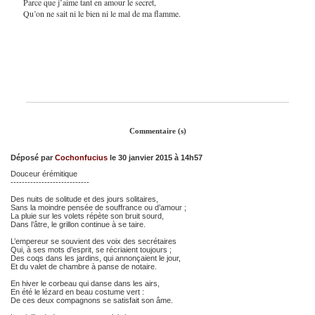
Parce que j’aime tant en amour le secret,
Qu’on ne sait ni le bien ni le mal de ma flamme.
Commentaire (s)
Déposé par
Cochonfucius
le 30 janvier 2015 à 14h57
Douceur érémitique
----------------------------
Des nuits de solitude et des jours solitaires,
Sans la moindre pensée de souffrance ou d’amour ;
La pluie sur les volets répète son bruit sourd,
Dans l’âtre, le grillon continue à se taire.
L’empereur se souvient des voix des secrétaires
Qui, à ses mots d’esprit, se récriaient toujours ;
Des coqs dans les jardins, qui annonçaient le jour,
Et du valet de chambre à panse de notaire.
En hiver le corbeau qui danse dans les airs,
En été le lézard en beau costume vert :
De ces deux compagnons se satisfait son âme.