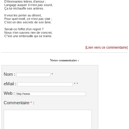
D’étonnantes lettres d’amour ;
Langage auquel il n’est pas sourd,
Ça lui réchauffe ses artères.
Il veut les porter au désert,
Pour quel motif, ce n’est pas clair ;
C’est un des secrets de son âme.
Serait-ce l’effet d’un regret ?
Nous n’en savons rien de concret,
C"est une embrouille qui se trame.
[Lien vers ce commentaire]
Votre commentaire :
Nom :
*
eMail :
*
*
Web :
Commentaire
:
*