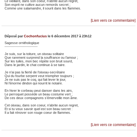
Le vieillard, dans son coeur, n’abrite aucun regret,
Son esprit ne cultive aucun remords secret ;
Comme une salamandre, il sourit dans les flammes.
[Lien vers ce commentaire]
Déposé par
Cochonfucius
le 6 décembre 2017 à 23h12
Sagesse ornithologique
---------------------------
Je suis, sur la toiture, un oiseau solitaire
Que rarement surprend la souffrance ou l’amour ;
Sur les tuiles, mon bec répète son bruit sourd,
Dans le jardin, le chat continue à se taire.
Je n’ai pas la fierté de l’oiseau-secrétaire
Qui du fourbe serpent veut triompher toujours ;
Je ne suis pas le coq, qui fait lever le jour,
Ni l’énorme dindon qui nourrit le notaire.
En hiver le corbeau peut danser dans les airs,
Le perroquet possède un beau costume vert ;
De ces deux compagnons s’émerveille mon âme.
Cet oiseau, dans son coeur, n’abrite aucun regret,
Et si tu veux savoir quel est son beau secret :
Il a fait rénover son rouge coeur de flammes.
[Lien vers ce commentaire]