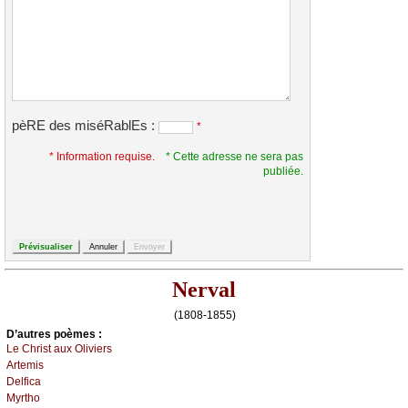
pèRE des miséRablEs :
*
* Information requise.
* Cette adresse ne sera pas
publiée.
Nerval
(1808-1855)
D’autrеs pоèmеs :
Lе Сhrist аuх Οliviеrs
Αrtеmis
Dеlfiса
Μуrthо