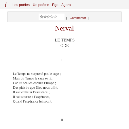
{
Le
s
po
èt
es
Un poème
Ego
Agora
|
Commenter
|
Nerval
LE TEMPS
ODE
I
Le Temps ne surprend pas le sage ;
Mais du Temps le sage se rit,
Car lui seul en connaît l’usage ;
Des plaisirs que Dieu nous offrit,
Il sait embellir l’existence ;
Il sait sourire à l’espérance,
Quand l’espérance lui sourit.
II