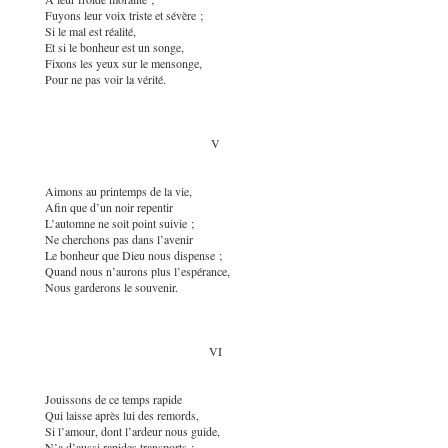
Fuyons leur voix triste et sévère ;
Si le mal est réalité,
Et si le bonheur est un songe,
Fixons les yeux sur le mensonge,
Pour ne pas voir la vérité.
V
Aimons au printemps de la vie,
Afin que d’un noir repentir
L’automne ne soit point suivie ;
Ne cherchons pas dans l’avenir
Le bonheur que Dieu nous dispense ;
Quand nous n’aurons plus l’espérance,
Nous garderons le souvenir.
VI
Jouissons de ce temps rapide
Qui laisse après lui des remords,
Si l’amour, dont l’ardeur nous guide,
N’a d’aussi rapides transports :