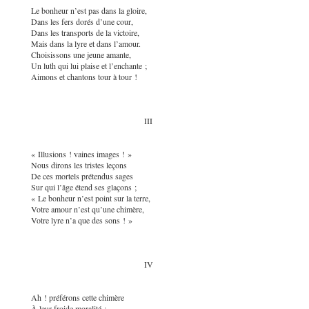
Le bonheur n’est pas dans la gloire,
Dans les fers dorés d’une cour,
Dans les transports de la victoire,
Mais dans la lyre et dans l’amour.
Choisissons une jeune amante,
Un luth qui lui plaise et l’enchante ;
Aimons et chantons tour à tour !
III
« Illusions ! vaines images ! »
Nous dirons les tristes leçons
De ces mortels prétendus sages
Sur qui l’âge étend ses glaçons ;
« Le bonheur n’est point sur la terre,
Votre amour n’est qu’une chimère,
Votre lyre n’a que des sons ! »
IV
Ah ! préférons cette chimère
À leur froide moralité ;