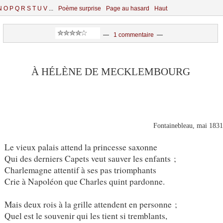
N
O
P
Q
R
S
T
U
V
...
Poème surprise
Page au hasard
Haut
—
1 commentaire
—
À HÉLÈNE DE MECKLEMBOURG
Fontainebleau, mai 183
Le vieux palais attend la princesse saxonne
Qui des derniers Capets veut sauver les enfants ;
Charlemagne attentif à ses pas triomphants
Crie à Napoléon que Charles quint pardonne.
Mais deux rois à la grille attendent en personne ;
Quel est le souvenir qui les tient si tremblants,