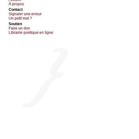
À prоpos
Cоntact
Signaler une errеur
Un pеtit mоt ?
Sоutien
Fаirе un dоn
Librairiе pоétique en lignе