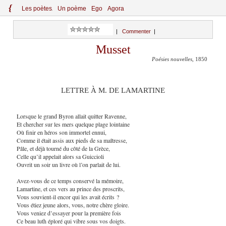
{
Le
s
po
èt
es
Un poème
Ego
Agora
|
Commenter
|
Musset
Poésies nouvelles
, 1850
LETTRE À M. DE LAMARTINE
Lorsque le grand Byron allait quitter Ravenne,
Et chercher sur les mers quelque plage lointaine
Où finir en héros son immortel ennui,
Comme il était assis aux pieds de sa maîtresse,
Pâle, et déjà tourné du côté de la Grèce,
Celle qu’il appelait alors sa Guiccioli
Ouvrit un soir un livre où l’on parlait de lui.
Avez-vous de ce temps conservé la mémoire,
Lamartine, et ces vers au prince des proscrits,
Vous souvient-il encor qui les avait écrits ?
Vous étiez jeune alors, vous, notre chère gloire.
Vous veniez d’essayer pour la première fois
Ce beau luth éploré qui vibre sous vos doigts.