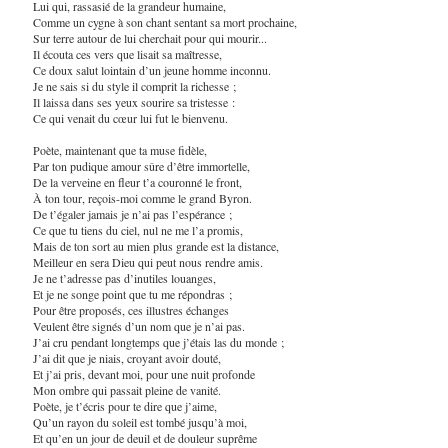
Lui qui, rassasié de la grandeur humaine,
Comme un cygne à son chant sentant sa mort prochaine,
Sur terre autour de lui cherchait pour qui mourir...
Il écouta ces vers que lisait sa maîtresse,
Ce doux salut lointain d’un jeune homme inconnu.
Je ne sais si du style il comprit la richesse ;
Il laissa dans ses yeux sourire sa tristesse :
Ce qui venait du cœur lui fut le bienvenu.
Poète, maintenant que ta muse fidèle,
Par ton pudique amour sûre d’être immortelle,
De la verveine en fleur t’a couronné le front,
À ton tour, reçois-moi comme le grand Byron.
De t’égaler jamais je n’ai pas l’espérance ;
Ce que tu tiens du ciel, nul ne me l’a promis,
Mais de ton sort au mien plus grande est la distance,
Meilleur en sera Dieu qui peut nous rendre amis.
Je ne t’adresse pas d’inutiles louanges,
Et je ne songe point que tu me répondras ;
Pour être proposés, ces illustres échanges
Veulent être signés d’un nom que je n’ai pas.
J’ai cru pendant longtemps que j’étais las du monde ;
J’ai dit que je niais, croyant avoir douté,
Et j’ai pris, devant moi, pour une nuit profonde
Mon ombre qui passait pleine de vanité.
Poète, je t’écris pour te dire que j’aime,
Qu’un rayon du soleil est tombé jusqu’à moi,
Et qu’en un jour de deuil et de douleur suprême