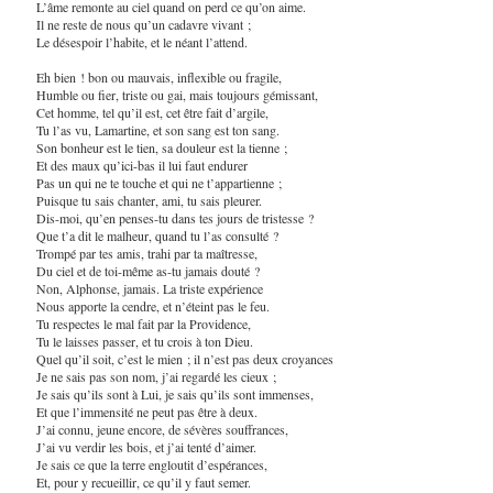
L’âme remonte au ciel quand on perd ce qu’on aime.
Il ne reste de nous qu’un cadavre vivant ;
Le désespoir l’habite, et le néant l’attend.
Eh bien ! bon ou mauvais, inflexible ou fragile,
Humble ou fier, triste ou gai, mais toujours gémissant,
Cet homme, tel qu’il est, cet être fait d’argile,
Tu l’as vu, Lamartine, et son sang est ton sang.
Son bonheur est le tien, sa douleur est la tienne ;
Et des maux qu’ici-bas il lui faut endurer
Pas un qui ne te touche et qui ne t’appartienne ;
Puisque tu sais chanter, ami, tu sais pleurer.
Dis-moi, qu’en penses-tu dans tes jours de tristesse ?
Que t’a dit le malheur, quand tu l’as consulté ?
Trompé par tes amis, trahi par ta maîtresse,
Du ciel et de toi-même as-tu jamais douté ?
Non, Alphonse, jamais. La triste expérience
Nous apporte la cendre, et n’éteint pas le feu.
Tu respectes le mal fait par la Providence,
Tu le laisses passer, et tu crois à ton Dieu.
Quel qu’il soit, c’est le mien ; il n’est pas deux croyances
Je ne sais pas son nom, j’ai regardé les cieux ;
Je sais qu’ils sont à Lui, je sais qu’ils sont immenses,
Et que l’immensité ne peut pas être à deux.
J’ai connu, jeune encore, de sévères souffrances,
J’ai vu verdir les bois, et j’ai tenté d’aimer.
Je sais ce que la terre engloutit d’espérances,
Et, pour y recueillir, ce qu’il y faut semer.