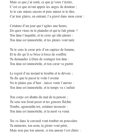
Mais ce que j’ai senti, ce que je veux t’écrire,
C’est ce que m’ont appris les anges de douleur ;
Je le sais mieux encore et puis mieux te le dire,
Car leur glaive, en entrant, l’a gravé dans mon cœur :
Créature d’un jour qui t’agites une heure,
De quoi viens-tu te plaindre et qui te fait gémir ?
Ton âme t’inquiète, et tu crois qu’elle pleure :
Ton âme est immortelle, et tes pleurs vont tarir.
Tu te sens le cœur pris d’un caprice de femme,
Et tu dis qu’il se brise à force de souffrir.
Tu demandes à Dieu de soulager ton âme :
Ton âme est immortelle, et ton cœur va guérir.
Le regret d’un instant te trouble et te dévore ;
Tu dis que le passé te voile l’avenir.
Ne te plains pas d’hier ; laisse venir l’aurore :
Ton âme est immortelle, et le temps va s’enfuir
Ton corps est abattu du mal de ta pensée ;
Tu sens ton front peser et tes genoux fléchir.
Tombe, agenouille-toi, créature insensée :
Ton âme est immortelle, et la mort va venir.
Tes os dans le cercueil vont tomber en poussière
Ta mémoire, ton nom, ta gloire vont périr,
Mais non pas ton amour, si ton amour t’est chère :