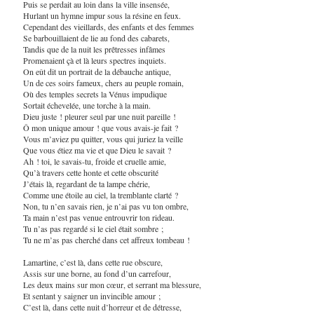
Puis se perdait au loin dans la ville insensée,
Hurlant un hymne impur sous la résine en feux.
Cependant des vieillards, des enfants et des femmes
Se barbouillaient de lie au fond des cabarets,
Tandis que de la nuit les prêtresses infâmes
Promenaient çà et là leurs spectres inquiets.
On eût dit un portrait de la débauche antique,
Un de ces soirs fameux, chers au peuple romain,
Où des temples secrets la Vénus impudique
Sortait échevelée, une torche à la main.
Dieu juste ! pleurer seul par une nuit pareille !
Ô mon unique amour ! que vous avais-je fait ?
Vous m’aviez pu quitter, vous qui juriez la veille
Que vous étiez ma vie et que Dieu le savait ?
Ah ! toi, le savais-tu, froide et cruelle amie,
Qu’à travers cette honte et cette obscurité
J’étais là, regardant de ta lampe chérie,
Comme une étoile au ciel, la tremblante clarté ?
Non, tu n’en savais rien, je n’ai pas vu ton ombre,
Ta main n’est pas venue entrouvrir ton rideau.
Tu n’as pas regardé si le ciel était sombre ;
Tu ne m’as pas cherché dans cet affreux tombeau !
Lamartine, c’est là, dans cette rue obscure,
Assis sur une borne, au fond d’un carrefour,
Les deux mains sur mon cœur, et serrant ma blessure,
Et sentant y saigner un invincible amour ;
C’est là, dans cette nuit d’horreur et de détresse,