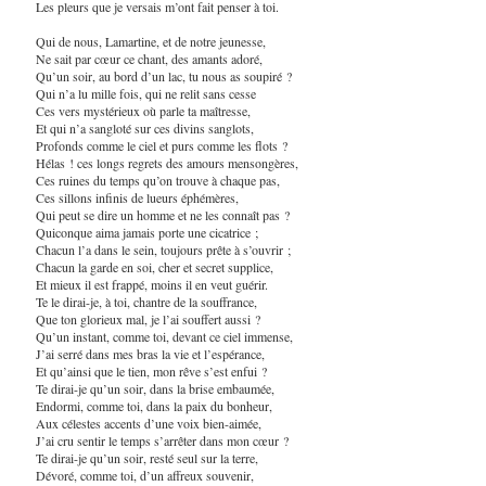
Les pleurs que je versais m’ont fait penser à toi.
Qui de nous, Lamartine, et de notre jeunesse,
Ne sait par cœur ce chant, des amants adoré,
Qu’un soir, au bord d’un lac, tu nous as soupiré ?
Qui n’a lu mille fois, qui ne relit sans cesse
Ces vers mystérieux où parle ta maîtresse,
Et qui n’a sangloté sur ces divins sanglots,
Profonds comme le ciel et purs comme les flots ?
Hélas ! ces longs regrets des amours mensongères,
Ces ruines du temps qu’on trouve à chaque pas,
Ces sillons infinis de lueurs éphémères,
Qui peut se dire un homme et ne les connaît pas ?
Quiconque aima jamais porte une cicatrice ;
Chacun l’a dans le sein, toujours prête à s’ouvrir ;
Chacun la garde en soi, cher et secret supplice,
Et mieux il est frappé, moins il en veut guérir.
Te le dirai-je, à toi, chantre de la souffrance,
Que ton glorieux mal, je l’ai souffert aussi ?
Qu’un instant, comme toi, devant ce ciel immense,
J’ai serré dans mes bras la vie et l’espérance,
Et qu’ainsi que le tien, mon rêve s’est enfui ?
Te dirai-je qu’un soir, dans la brise embaumée,
Endormi, comme toi, dans la paix du bonheur,
Aux célestes accents d’une voix bien-aimée,
J’ai cru sentir le temps s’arrêter dans mon cœur ?
Te dirai-je qu’un soir, resté seul sur la terre,
Dévoré, comme toi, d’un affreux souvenir,