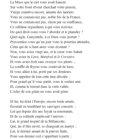
La Muse que le ciel vous avait fiancée
Sur votre front rêveur cherchait votre pensée,
Vierge craintive encore, amante des lauriers.
Vous ne connaissiez pas, noble fils de la France,
Vous ne connaissiez pas, sinon par sa souffrance,
Ce sublime orgueilleux à qui vous écriviez.
De quel droit osiez-vous l’aborder et le plaindre ?
Quel aigle, Ganymède, à ce Dieu vous portait ?
Pressentiez-vous qu’un jour vous le pourriez atteindre,
Celui qui de si haut alors vous écoutait ?
Non, vous aviez vingt ans, et le cœur vous battait
Vous aviez lu
Lara
,
Manfred
et
le Corsaire
,
Et vous aviez écrit sans essuyer vos pleurs ;
Le souffle de Byron vous soulevait de terre,
Et vous alliez à lui, porté par ses douleurs.
Vous appeliez de loin cette âme désolée ;
Pour grand qu’il vous parût, vous le sentiez ami
Et, comme le torrent dans la verte vallée,
L’écho de son génie en vous avait gémi.
Et lui, lui dont l’Europe, encore toute armée,
Écoutait en tremblant les sauvages concerts ;
Lui qui depuis dix ans fuyait sa renommée,
Et de sa solitude emplissait l’univers ;
Lui, le grand inspiré de la Mélancolie,
Qui, las d’être envié, se changeait en martyr ;
Lui, le dernier amant de la pauvre Italie,
Pour son dernier exil s’apprêtant à partir ;