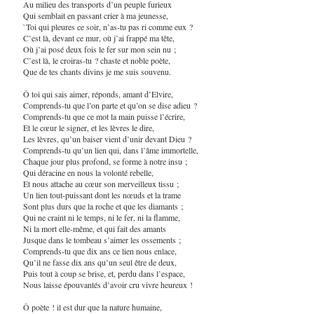
Au milieu des transports d’un peuple furieux
Qui semblait en passant crier à ma jeunesse,
`Toi qui pleures ce soir, n’as-tu pas ri comme eux ?
C’est là, devant ce mur, où j’ai frappé ma tête,
Où j’ai posé deux fois le fer sur mon sein nu ;
C’est là, le croiras-tu ? chaste et noble poète,
Que de tes chants divins je me suis souvenu.
Ô toi qui sais aimer, réponds, amant d’Elvire,
Comprends-tu que l’on parte et qu’on se dise adieu ?
Comprends-tu que ce mot la main puisse l’écrire,
Et le cœur le signer, et les lèvres le dire,
Les lèvres, qu’un baiser vient d’unir devant Dieu ?
Comprends-tu qu’un lien qui, dans l’âme immortelle,
Chaque jour plus profond, se forme à notre insu ;
Qui déracine en nous la volonté rebelle,
Et nous attache au cœur son merveilleux tissu ;
Un lien tout-puissant dont les nœuds et la trame
Sont plus durs que la roche et que les diamants ;
Qui ne craint ni le temps, ni le fer, ni la flamme,
Ni la mort elle-même, et qui fait des amants
Jusque dans le tombeau s’aimer les ossements ;
Comprends-tu que dix ans ce lien nous enlace,
Qu’il ne fasse dix ans qu’un seul être de deux,
Puis tout à coup se brise, et, perdu dans l’espace,
Nous laisse épouvantés d’avoir cru vivre heureux !
Ô poète ! il est dur que la nature humaine,