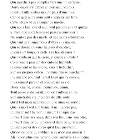
Qui marche à pas comptés vers une fin certaine,
Doive encor s’y traîner en portant une croix,
Et qu’il faille ici-bas mourir plus d’une fois.
Car de quel autre nom peut s’appeler sur terre
Cette nécessité de changer de misère,
Qui nous fait, jour et nuit, tout prendre et tout quitter.
Si bien que notre temps se passe à convoiter ?
Ne sont-ce pas des morts, et des morts effroyables,
Que tant de changements d’êtres si variables,
Qui se disent toujours fatigués d’espérer,
Et qui sont toujours prêts à se transfigurer ?
Quel tombeau que le cœur, et quelle solitude !
Comment la passion devient-elle habitude,
Et comment se fait-il que, sans y trébucher,
Sur ses propres débris l’homme puisse marcher ?
Il y marche pourtant ; c’est Dieu qui l’y convie.
Il va semant partout et prodiguant sa vie :
Désir, crainte, colère, inquiétude, ennui,
Tout passe et disparaît, tout est fantôme en lui.
Son misérable cœur est fait de telle sorte
Qu’il fuit incessamment qu’une ruine en sorte ;
Que la mort soit son terme, il ne l’ignore pas,
Et, marchant à la mort, il meurt à chaque pas.
Il meurt dans ses amis, dans son fils, dans son père,
Il meurt dans ce qu’il pleure et dans ce qu’il espère ;
Et, sans parler des corps qu’il faut ensevelir,
Qu’est-ce donc qu’oublier, si ce n’est pas mourir ?
Ah ! c’est plus que mourir, c’est survivre à soi-même.