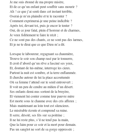
Je me suis étonné de ma propre misère,
Et de ce qu’un enfant peut souffrir sans mourir ?
Ah ! ce que j’ai senti dans cet instant terrible,
Oserai-je m’en plaindre et te le raconter ?
Comment exprimerai-je une peine indicible ?
Après toi, devant toi, puis-je encor le tenter ?
Oui, de ce jour fatal, plein d’horreur et de charmes,
Je veux fidèlement te faire le récit ;
Ce ne sont pas des chants, ce ne sont pas des larmes,
Et je ne te dirai que ce que Dieu m’a dit.
Lorsque le laboureur, regagnant sa chaumière,
Trouve le soir son champ rasé par le tonnerre,
Il croit d’abord qu’un rêve a fasciné ses yeux,
Et, doutant de lui-même, interroge les cieux.
Partout la nuit est sombre, et la terre enflammée.
Il cherche autour de lui la place accoutumée
Où sa femme l’attend sur le seuil entrouvert ;
Il voit un peu de cendre au milieu d’un désert.
Ses enfants demi-nus sortent de la bruyère,
Et viennent lui conter comme leur pauvre mère
Est morte sous le chaume avec des cris affreux ;
Mais maintenant au loin tout est silencieux.
Le misérable écoute et comprend sa ruine.
Il serre, désolé, ses fils sur sa poitrine ;
Il ne lui reste plus, s’il ne tend pas la main,
Que la faim pour ce soir et la mort pour demain.
Pas un sanglot ne sort de sa gorge oppressée ;