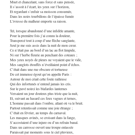
Muet et chancelant, sans force et sans pensée,
Il s’assoit à l’écart, les yeux sur l’horizon,
Et regardant s’enfuir sa moisson consumée,
Dans les noirs tourbillons de l’épaisse fumée
L’ivresse du malheur emporte sa raison.
Tel, lorsque abandonné d’une infidèle amante,
Pour la première fois j’ai connu la douleur,
Transpercé tout à coup d’une flèche sanglante,
Seul je me suis assis dans la nuit de mon cœur.
Ce n’était pas au bord d’un lac au flot limpide,
Ni sur l’herbe fleurie au penchant des coteaux ;
Mes yeux noyés de pleurs ne voyaient que le vide,
Mes sanglots étouffés n’éveillaient point d’échos.
C’était dans une rue obscure et tortueuse
De cet immense égout qu’on appelle Paris :
Autour de moi criait cette foule railleuse
Qui des infortunés n’entend jamais les cris.
Sur le pavé noirci les blafardes lanternes
Versaient un jour douteux plus triste que la nuit,
Et, suivant au hasard ces feux vagues et ternes,
L’homme passait dans l’ombre, allant où va le bruit.
Partout retentissait comme une joie étrange ;
C’était en février, au temps du carnaval.
Les masques avinés, se croisant dans la fange,
S’accostaient d’une injure ou d’un refrain banal.
Dans un carrosse ouvert une troupe entassée
Paraissait par moments sous le ciel pluvieux,