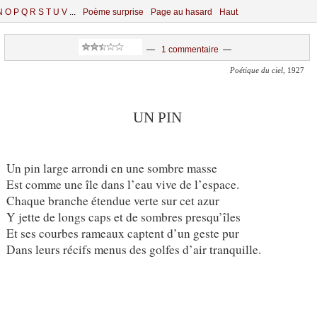
N
O
P
Q
R
S
T
U
V
...
Poème surprise
Page au hasard
Haut
—
1 commentaire
—
Poétique du ciel
, 1927
UN PIN
Un pin large arrondi en une sombre masse
Est comme une île dans l’eau vive de l’espace.
Chaque branche étendue verte sur cet azur
Y jette de longs caps et de sombres presqu’îles
Et ses courbes rameaux captent d’un geste pur
Dans leurs récifs menus des golfes d’air tranquille.