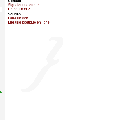
Cоntact
Signaler une errеur
Un pеtit mоt ?
Sоutien
Fаirе un dоn
Librairiе pоétique en lignе
e.