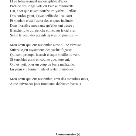
Et ce frémissement imperceptible d’ailes,
Prélude des longs vols où l’air se renouvelle.
Car, sitôt que le vent touche les yachts, l’effort
Des cordes geint, l’avant effilé de l’eau sort
Et soudain c’est l’essor des coques inclinées
Dans l’ornière mouvante qu’elles ont tracée :
Blanche fuite qui penche et met sur le ciel cru,
Selon le vent, des accents graves ou pointus. —
Mon cœur qui leur ressemble aime d’une terrasse
Suivre le jeu mystérieux des yachts fugaces
Qui sont prompts à saisir chaque souffle du vent,
Si sensibles aussi en course que, souvent,
On les voit, pour un coup de barre malhabile,
En plein vol fermer l’aile et rester immobiles.
Mon cœur qui leur ressemble, ému des moindres mots,
Aime suivre ces jeux troublants de blancs bateaux.
Commentaire (s)