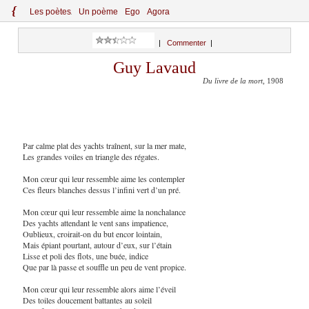
{
Le
s
po
èt
es
Un poème
Ego
Agora
|
Commenter
|
Guy Lavaud
Du livre de la mort
, 1908
Par calme plat des yachts traînent, sur la mer mate,
Les grandes voiles en triangle des régates.
Mon cœur qui leur ressemble aime les contempler
Ces fleurs blanches dessus l’infini vert d’un pré.
Mon cœur qui leur ressemble aime la nonchalance
Des yachts attendant le vent sans impatience,
Oublieux, croirait-on du but encor lointain,
Mais épiant pourtant, autour d’eux, sur l’étain
Lisse et poli des flots, une buée, indice
Que par là passe et souffle un peu de vent propice.
Mon cœur qui leur ressemble alors aime l’éveil
Des toiles doucement battantes au soleil