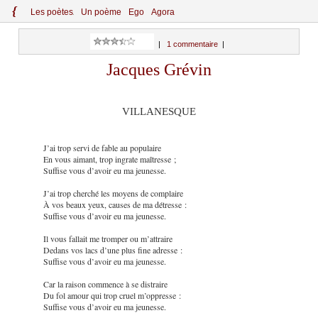
{
Le
s
po
èt
es
Un poème
Ego
Agora
|
1 commentaire
|
Jacques Grévin
VILLANESQUE
J’ai trop servi de fable au populaire
En vous aimant, trop ingrate maîtresse ;
Suffise vous d’avoir eu ma jeunesse.
J’ai trop cherché les moyens de complaire
À vos beaux yeux, causes de ma détresse :
Suffise vous d’avoir eu ma jeunesse.
Il vous fallait me tromper ou m’attraire
Dedans vos lacs d’une plus fine adresse :
Suffise vous d’avoir eu ma jeunesse.
Car la raison commence à se distraire
Du fol amour qui trop cruel m’oppresse :
Suffise vous d’avoir eu ma jeunesse.