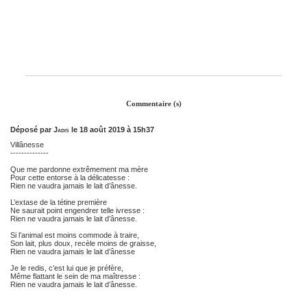
Commentaire (s)
Déposé par
Jadis
le 18 août 2019 à 15h37
Villânesse
--------------
Que me pardonne extrêmement ma mère
Pour cette entorse à la délicatesse :
Rien ne vaudra jamais le lait d’ânesse.
L’extase de la tétine première
Ne saurait point engendrer telle ivresse :
Rien ne vaudra jamais le lait d’ânesse.
Si l’animal est moins commode à traire,
Son lait, plus doux, recèle moins de graisse,
Rien ne vaudra jamais le lait d’ânesse
Je le redis, c’est lui que je préfère,
Même flattant le sein de ma maîtresse :
Rien ne vaudra jamais le lait d’ânesse.