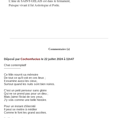
L’âme de SAINT-GELAIS est dans le firmament,
Puisque vivant il fut Astrologue et Poète.
Commentaire (s)
Déposé par
Cochonfucius
le 22 juillet 2024 à 11h47
Chat contemplatif
----------------
Ce félin nourrit sa mémoire
De tout ce qu’il voit en ces lieux ;
Il examine aussi les cieux,
Surtout quand les nuits sont bien noires.
C’est un petit penseur sans gloire
Qui ne se prend pas pour un dieu ;
Mais j’aime l’éclat de ses yeux,
J’y vois comme une belle histoire.
Pour un instant d’éternité
Il peut se mettre à méditer
Comme le font les grand ascètes.