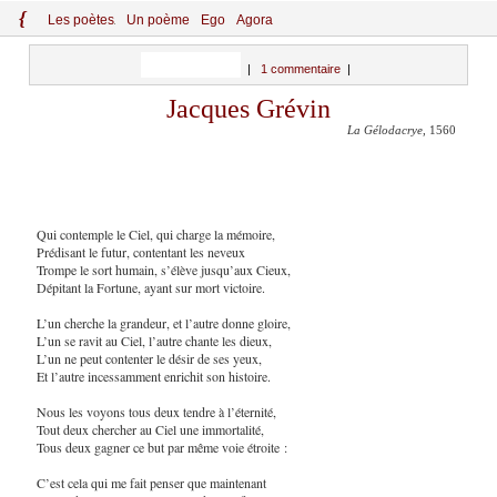
{
Le
s
po
èt
es
Un poème
Ego
Agora
|
1 commentaire
|
Jacques Grévin
La Gélodacrye
, 1560
Qui contemple le Ciel, qui charge la mémoire,
Prédisant le futur, contentant les neveux
Trompe le sort humain, s’élève jusqu’aux Cieux,
Dépitant la Fortune, ayant sur mort victoire.
L’un cherche la grandeur, et l’autre donne gloire,
L’un se ravit au Ciel, l’autre chante les dieux,
L’un ne peut contenter le désir de ses yeux,
Et l’autre incessamment enrichit son histoire.
Nous les voyons tous deux tendre à l’éternité,
Tout deux chercher au Ciel une immortalité,
Tous deux gagner ce but par même voie étroite :
C’est cela qui me fait penser que maintenant