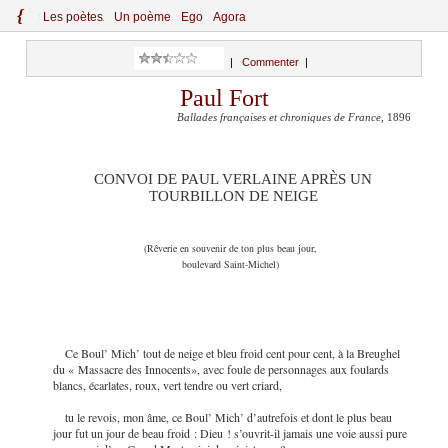
{
Le
s
po
èt
es
Un poème
Ego
Agora
|
Commenter
|
Paul Fort
Ballades françaises et chroniques de France
, 1896
CONVOI DE PAUL VERLAINE APRÈS UN
TOURBILLON DE NEIGE
(Rêverie en souvenir de ton plus beau jour,
boulevard Saint-Michel)
Ce Boul’ Mich’ tout de neige et bleu froid cent pour cent, à la Breughel
du « Massacre des Innocents», avec foule de personnages aux foulards
blancs, écarlates, roux, vert tendre ou vert criard,
tu le revois, mon âme, ce Boul’ Mich’ d’autrefois et dont le plus beau
jour fut un jour de beau froid : Dieu ! s’ouvrit-il jamais une voie aussi pure