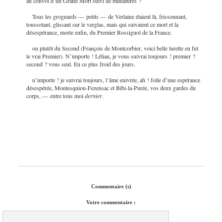
au convoi d’un Grand Mort suivi de miniatures ?
Tous les grognards — petits — de Verlaine étaient là, frissonnant,
toussotant, glissant sur le verglas, mais qui suivaient ce mort et la
désespérance, morte enfin, du Premier Rossignol de la France.
ou plutôt du Second (François de Montcorbier, voici belle lurette en fut
le vrai Premier). N’importe ! Lélian, je vous suivrai toujours ! premier ?
second ? vous seul. En ce plus
froid des jours.
n’importe ! je suivrai toujours, l’âme enivrée, ah ! folle d’une espérance
désespérée, Montesquiou-Fezensac et Bibi-la-Purée, vos deux gardes du
corps, — entre tous moi
dernier
.
Commentaire (s)
Votre commentaire :