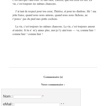
vie, c’est toujours les mêmes chansons.
J’ai tant de respect pour ton cœur, Thérèse, et pour tes dindons. Hé ! ma
jolie fraise, quand nous nous aimons, quand nous nous fâchons, ne
r’pouss’ pas du pied mes petits cochons.
La vie, c’est toujours les mêmes chansons. La vie, c’est toujours amour
et misère. Si tu n’ m’y aimes plus, moi je t’y aim’rons — va, comme hier !
comme hier ! comme hier !
Commentaire (s)
Votre commentaire :
Nom :
*
eMail :
*
*