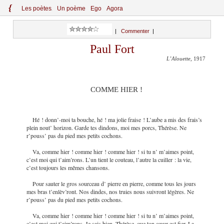
{
Le
s
po
èt
es
Un poème
Ego
Agora
|
Commenter
|
Paul Fort
L’Alouette
, 1917
COMME HIER !
Hé ! donn’-moi ta bouche, hé ! ma jolie fraise ! L’aube a mis des frais’s
plein nout’ horizon. Garde tes dindons, moi mes porcs, Thérèse. Ne
r’pouss’ pas du pied mes petits cochons.
Va, comme hier ! comme hier ! comme hier ! si tu n’ m’aimes point,
c’est moi qui t’aim’rons. L’un tient le couteau, l’autre la cuiller : la vie,
c’est toujours les mêmes chansons.
Pour sauter le gros sourceau d’ pierre en pierre, comme tous les jours
mes bras t’enlèv’ront. Nos dindes, nos truies nous suivront légères. Ne
r’pouss’ pas du pied mes petits cochons.
Va, comme hier ! comme hier ! comme hier ! si tu n’ m’aimes point,
c’est moi qui t’aim’rons. Je sais bien, Thérèse, que ton cœur est fier. La