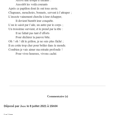
Aussitôt les voilà courants
Après ce papillon dont ils ont tous envie.
Chapeaux, mouchoirs, bonnets, servent à l’attraper ;
L’insecte vainement cherche à leur échapper,
Il devient bientôt leur conquête.
L’un le saisit par l’aile, un autre par le corps ;
Un troisième survient, et le prend par la tête :
Il ne fallait pas tant d’efforts
Pour déchirer la pauvre bête.
Oh ! oh ! dit le grillon, je ne suis plus fâché ;
Il en coûte trop cher pour briller dans le monde.
Combien je vais aimer ma retraite profonde !
Pour vivre heureux, vivons caché.
Commentaire (s)
Déposé par
Jadis
le 8 juillet 2021 à 15h04
Le Lion