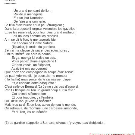
----------
Un grand pendard de lion,
Roi de la ménagerie,
Eut un jour l’ambition
De faire une connerie.
Le félin était fourbe et un peu étrangleur ;
Dans la brousse il lorgnait volontiers les gazelles
Et se les réservait, pour leur plus grand malheur,
Les douces comme les rebelles.
Ah ! se dit le lion, je me taperais bien
Ce cadeau de Dame Nature
(Il parlait, je crois, du gardien).
J’en ai ma claque de sucer des épluchures ;
Fini l’austérité, ce sera la nouba —
Et ça, que ça lui plaise ou pas.
Vous parlez d’une espièglerie !
Or son voisin, un éléphant,
Avait été mis au courant
Que chez son compagnon la soupe était servie.
Le pachyderme dit : je pourrais me tromper
(Ha ha ha) mais j’entends le carnassier claper
Et je connais cette casquette :
C’est celle de Bernard.(1) Je ne suis pas d’accord.
Pan ! il flanque au lion un grand coup sur la tête :
Cet animal s’étonne fort
Et pour tout dire, ça l’embête.
OK, dit le lion, je vais le relâcher,
Mais trop tard. Et un jour, au vu de tout le monde,
On retrouva, de l’homme, une carcasse immonde,
Et du lion, les os séchés.
(1) Le gardien s’appellera Bernard, si vous n’y voyez pas d’objection.
[Lien vers ce commentaire]