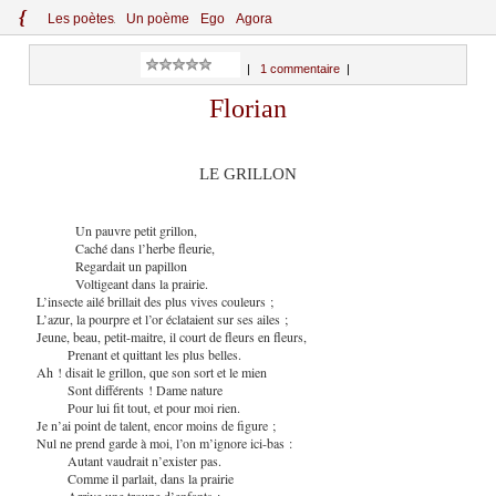
{
Le
s
po
èt
es
Un poème
Ego
Agora
|
1 commentaire
|
Florian
LE GRILLON
Un pauvre petit grillon,
Caché dans l’herbe fleurie,
Regardait un papillon
Voltigeant dans la prairie.
L’insecte ailé brillait des plus vives couleurs ;
L’azur, la pourpre et l’or éclataient sur ses ailes ;
Jeune, beau, petit-maitre, il court de fleurs en fleurs,
Prenant et quittant les plus belles.
Ah ! disait le grillon, que son sort et le mien
Sont différents ! Dame nature
Pour lui fit tout, et pour moi rien.
Je n’ai point de talent, encor moins de figure ;
Nul ne prend garde à moi, l’on m’ignore ici-bas :
Autant vaudrait n’exister pas.
Comme il parlait, dans la prairie
Arrive une troupe d’enfants :