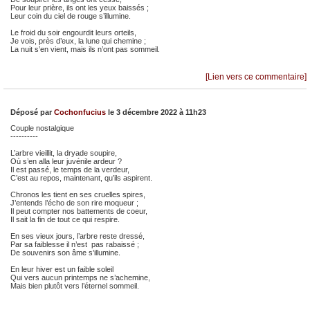
Pour leur prière, ils ont les yeux baissés ;
Leur coin du ciel de rouge s’illumine.
Le froid du soir engourdit leurs orteils,
Je vois, près d’eux, la lune qui chemine ;
La nuit s’en vient, mais ils n’ont pas sommeil.
[Lien vers ce commentaire]
Déposé par
Cochonfucius
le 3 décembre 2022 à 11h23
Couple nostalgique
----------
L’arbre vieillit, la dryade soupire,
Où s’en alla leur juvénile ardeur ?
Il est passé, le temps de la verdeur,
C’est au repos, maintenant, qu’ils aspirent.
Chronos les tient en ses cruelles spires,
J’entends l’écho de son rire moqueur ;
Il peut compter nos battements de coeur,
Il sait la fin de tout ce qui respire.
En ses vieux jours, l’arbre reste dressé,
Par sa faiblesse il n’est pas rabaissé ;
De souvenirs son âme s’illumine.
En leur hiver est un faible soleil
Qui vers aucun printemps ne s’achemine,
Mais bien plutôt vers l’éternel sommeil.