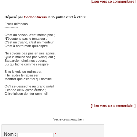
[Lien vers ce commentaire]
Déposé par
Cochonfucius
le 25 juillet 2023 à 21h08
Fruits défendus
-----------
C’est du poison, c’est même pire ;
N’écoutons pas le tentateur ;
C’est un truand, c’est un menteur,
C’est à notre mort qu’il aspire.
Ne soyons pas pris en ses spires,
Que le mal ne soit pas vainqueur ;
Sa parole noircit nos coeurs,
Lui qui triche comme il respire.
Si tu le vois se redresser,
Il te faudra le rabaisser ;
Montrer que c’est toi qui domine.
Qu’il se dessèche au grand soleil,
Il est de ceux qu’on élimine ;
Offre-lui son dernier sommeil.
[Lien vers ce commentaire]
Votre commentaire :
Nom :
*