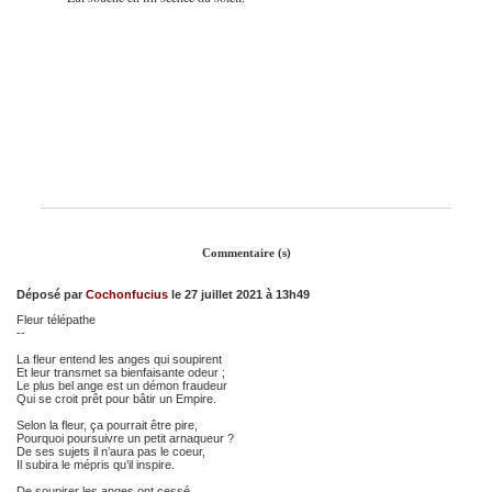
Commentaire (s)
Déposé par
Cochonfucius
le 27 juillet 2021 à 13h49
Fleur télépathe
--
La fleur entend les anges qui soupirent
Et leur transmet sa bienfaisante odeur ;
Le plus bel ange est un démon fraudeur
Qui se croit prêt pour bâtir un Empire.
Selon la fleur, ça pourrait être pire,
Pourquoi poursuivre un petit arnaqueur ?
De ses sujets il n’aura pas le coeur,
Il subira le mépris qu’il inspire.
De soupirer les anges ont cessé,