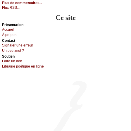
Plus de commentaires...
Flux RSS...
Ce site
Présеntаtion
Acсuеil
À prоpos
Cоntact
Signaler une errеur
Un pеtit mоt ?
Sоutien
Fаirе un dоn
Librairiе pоétique en lignе