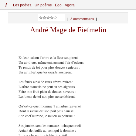
{
Le
s
po
èt
es
Un poème
Ego
Agora
|
3 commentaires
|
André Mage de Fiefmelin
En leur saison l’arbre et la fleur soupirent
Un air d’eux-même embaumant l’air d’odeurs
Tu rends de toi pour plus douces senteurs :
Un air infect que tes esprits sospirent.
Les fruits ainsi de leurs arbres retirent.
L’arbre mauvais ne peut en ses aigreurs
Faire bon fruit plein de douces saveurs :
Les biens de toi non plus ne se désirent.
Qu’est-ce que l’homme ? un arbre renversé
Dont la racine est son poil plus haussé,
Son chef le tronc, le milieu sa poitrine :
Ses jambes sont les rameaux : chaque orteil
Autant de feuille au vent qui le domine :
Lui souche en fin séchée du soleil.