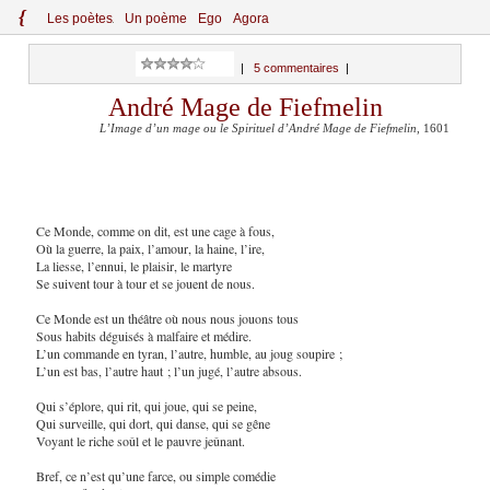
{
Le
s
po
èt
es
Un poème
Ego
Agora
|
5 commentaires
|
André Mage de Fiefmelin
L’Image d’un mage ou le Spirituel d’André Mage de Fiefmelin
, 1601
Ce Monde, comme on dit, est une cage à fous,
Où la guerre, la paix, l’amour, la haine, l’ire,
La liesse, l’ennui, le plaisir, le martyre
Se suivent tour à tour et se jouent de nous.
Ce Monde est un théâtre où nous nous jouons tous
Sous habits déguisés à malfaire et médire.
L’un commande en tyran, l’autre, humble, au joug soupire ;
L’un est bas, l’autre haut ; l’un jugé, l’autre absous.
Qui s’
éplore
, qui rit, qui joue, qui se peine,
Qui surveille, qui dort, qui danse, qui se gêne
Voyant le riche soûl et le pauvre jeûnant.
Bref, ce n’est qu’une farce, ou simple comédie