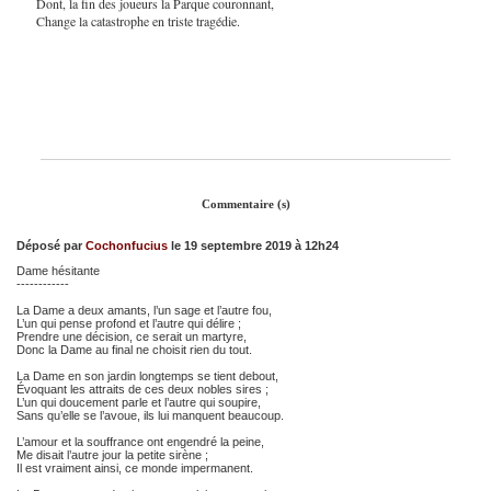
Dont, la fin des joueurs la Parque couronnant,
Change la catastrophe en triste tragédie.
Commentaire (s)
Déposé par
Cochonfucius
le 19 septembre 2019 à 12h24
Dame hésitante
------------
La Dame a deux amants, l’un sage et l’autre fou,
L’un qui pense profond et l’autre qui délire ;
Prendre une décision, ce serait un martyre,
Donc la Dame au final ne choisit rien du tout.
La Dame en son jardin longtemps se tient debout,
Évoquant les attraits de ces deux nobles sires ;
L’un qui doucement parle et l’autre qui soupire,
Sans qu’elle se l’avoue, ils lui manquent beaucoup.
L’amour et la souffrance ont engendré la peine,
Me disait l’autre jour la petite sirène ;
Il est vraiment ainsi, ce monde impermanent.