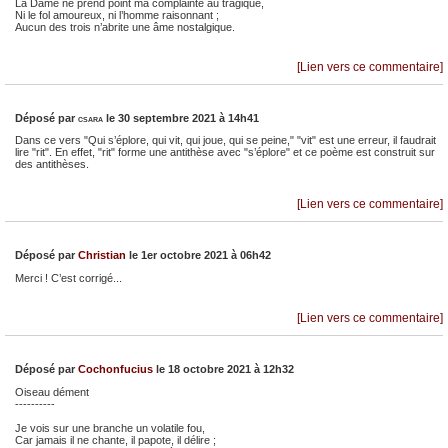
La Dame ne prend point ma complainte au tragique,
Ni le fol amoureux, ni l’homme raisonnant ;
Aucun des trois n’abrite une âme nostalgique.
[Lien vers ce commentaire]
Déposé par
csara
le 30 septembre 2021 à 14h41
Dans ce vers "Qui s’éplore, qui vit, qui joue, qui se peine," "vit" est une erreur, il faudrait
lire "rit". En effet, "rit" forme une antithèse avec "s’éplore" et ce poème est construit sur
des antithèses.
[Lien vers ce commentaire]
Déposé par
Christian
le 1er octobre 2021 à 06h42
Merci ! C’est corrigé...
[Lien vers ce commentaire]
Déposé par
Cochonfucius
le 18 octobre 2021 à 12h32
Oiseau dément
----------
Je vois sur une branche un volatile fou,
Car jamais il ne chante, il papote, il délire ;