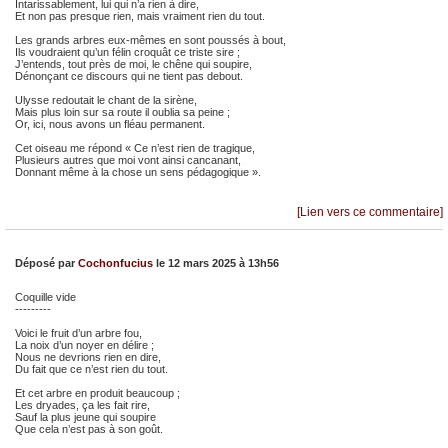
Intarissablement, lui qui n’a rien à dire,
Et non pas presque rien, mais vraiment rien du tout.
Les grands arbres eux-mêmes en sont poussés à bout,
Ils voudraient qu’un félin croquât ce triste sire ;
J’entends, tout près de moi, le chêne qui soupire,
Dénonçant ce discours qui ne tient pas debout.
Ulysse redoutait le chant de la sirène,
Mais plus loin sur sa route il oublia sa peine ;
Or, ici, nous avons un fléau permanent.
Cet oiseau me répond « Ce n’est rien de tragique,
Plusieurs autres que moi vont ainsi cancanant,
Donnant même à la chose un sens pédagogique ».
[Lien vers ce commentaire]
Déposé par
Cochonfucius
le 12 mars 2025 à 13h56
Coquille vide
---------
Voici le fruit d’un arbre fou,
La noix d’un noyer en délire ;
Nous ne devrions rien en dire,
Du fait que ce n’est rien du tout.
Et cet arbre en produit beaucoup ;
Les dryades, ça les fait rire,
Sauf la plus jeune qui soupire
Que cela n’est pas à son goût.