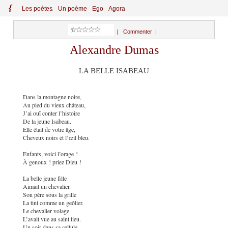
{
Le
s
po
èt
es
Un poème
Ego
Agora
|
Commenter
|
Alexandre Dumas
LA BELLE ISABEAU
Dans la montagne noire,
Au pied du vieux château,
J’ai ouï conter l’histoire
De la jeune Isabeau.
Elle était de votre âge,
Cheveux noirs et l’œil bleu.
Enfants, voici l’orage !
À genoux ! priez Dieu !
La belle jeune fille
Aimait un chevalier.
Son père sous la grille
La tint comme un geôlier.
Le chevalier volage
L’avait vue au saint lieu.
Un soir dans sa cellule