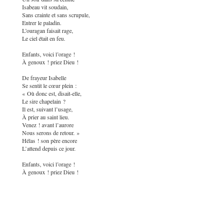
Isabeau vit soudain,
Sans crainte et sans scrupule,
Entrer le paladin.
L’ouragan faisait rage,
Le ciel était en feu.
Enfants, voici l’orage !
À genoux ! priez Dieu !
De frayeur Isabelle
Se sentit le cœur plein :
« Où donc est, disait-elle,
Le sire chapelain ?
Il est, suivant l’usage,
À prier au saint lieu.
Venez ! avant l’aurore
Nous serons de retour. »
Hélas ! son père encore
L’attend depuis ce jour.
Enfants, voici l’orage !
À genoux ! priez Dieu !