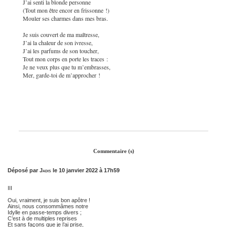
J’ai senti la blonde personne
(Tout mon être encor en frissonne !)
Mouler ses charmes dans mes bras.
Je suis couvert de ma maîtresse,
J’ai la chaleur de son ivresse,
J’ai les parfums de son toucher,
Tout mon corps en porte les traces :
Je ne veux plus que tu m’embrasses,
Mer, garde-toi de m’approcher !
Commentaire (s)
Déposé par
Jadis
le 10 janvier 2022 à 17h59
III
Oui, vraiment, je suis bon apôtre !
Ainsi, nous consommâmes notre
Idylle en passe-temps divers ;
C’est à de multiples reprises
Et sans façons que je l’ai prise,