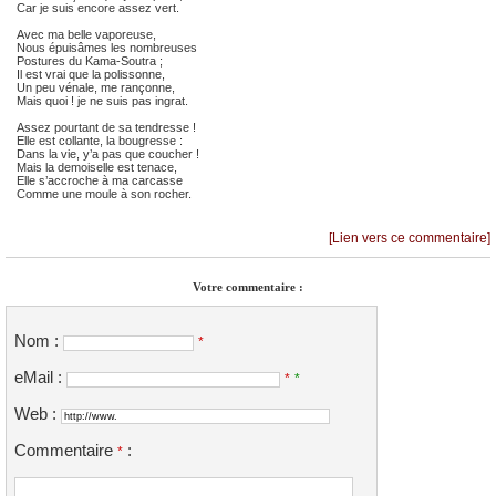
Car je suis encore assez vert.
Avec ma belle vaporeuse,
Nous épuisâmes les nombreuses
Postures du Kama-Soutra ;
Il est vrai que la polissonne,
Un peu vénale, me rançonne,
Mais quoi ! je ne suis pas ingrat.
Assez pourtant de sa tendresse !
Elle est collante, la bougresse :
Dans la vie, y’a pas que coucher !
Mais la demoiselle est tenace,
Elle s’accroche à ma carcasse
Comme une moule à son rocher.
[Lien vers ce commentaire]
Votre commentaire :
Nom :
*
eMail :
*
*
Web :
Commentaire
:
*