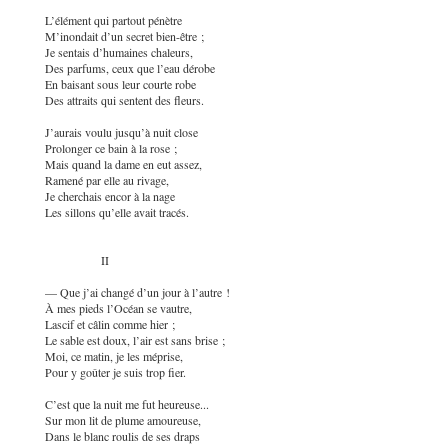
L’élément qui partout pénètre
M’inondait d’un secret bien-être ;
Je sentais d’humaines chaleurs,
Des parfums, ceux que l’eau dérobe
En baisant sous leur courte robe
Des attraits qui sentent des fleurs.
J’aurais voulu jusqu’à nuit close
Prolonger ce bain à la rose ;
Mais quand la dame en eut assez,
Ramené par elle au rivage,
Je cherchais encor à la nage
Les sillons qu’elle avait tracés.
II
— Que j’ai changé d’un jour à l’autre !
À mes pieds l’Océan se vautre,
Lascif et câlin comme hier ;
Le sable est doux, l’air est sans brise ;
Moi, ce matin, je les méprise,
Pour y goûter je suis trop fier.
C’est que la nuit me fut heureuse...
Sur mon lit de plume amoureuse,
Dans le blanc roulis de ses draps