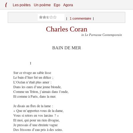
{
Le
s
po
èt
es
Un poème
Ego
Agora
|
1 commentaire
|
Charles Coran
in Le Parnasse Contemporain
BAIN DE MER
I
Sur ce rivage au sable lisse
Le bain d’hier fut un délice ;
L’Océan n’était plus amer :
Dans les eaux d’une jeune blonde,
Comme un Triton, j’aimais dans l’onde,
Et comme à Paris, dans la mer.
Je disais au flux de la lame :
« Que m’apportez-vous de la dame,
Vous si retors en vos larcins ? »
Et moi, qui pour un rien divague,
Je pressais d’une étreinte vague
Des frissons d’eau pris à des seins.