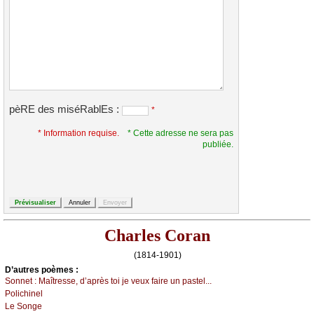
pèRE des miséRablEs :
*
* Information requise.
* Cette adresse ne sera pas
publiée.
Charles Coran
(1814-1901)
D’autrеs pоèmеs :
Sоnnеt :
Μаîtrеssе, d’аprès tоi је vеuх fаirе un pаstеl...
Ρоliсhinеl
Lе Sоngе