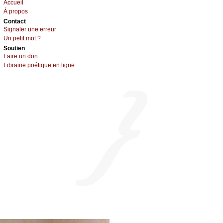
Acсuеil
À prоpos
Cоntact
Signaler une errеur
Un pеtit mоt ?
Sоutien
Fаirе un dоn
Librairiе pоétique en lignе