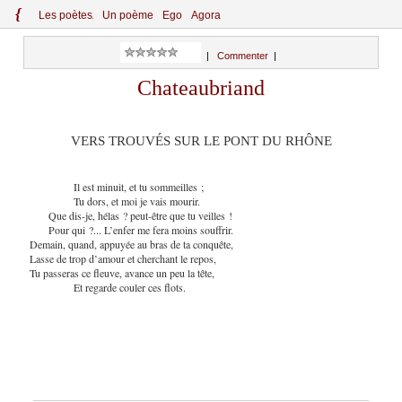
{
Le
s
po
èt
es
Un poème
Ego
Agora
|
Commenter
|
Chateaubriand
VERS TROUVÉS SUR LE PONT DU RHÔNE
Il est minuit, et tu sommeilles ;
Tu dors, et moi je vais mourir.
Que dis-je, hélas ? peut-être que tu veilles !
Pour qui ?... L’enfer me fera moins souffrir.
Demain, quand, appuyée au bras de ta conquête,
Lasse de trop d’amour et cherchant le repos,
Tu passeras ce fleuve, avance un peu la tête,
Et regarde couler ces flots.