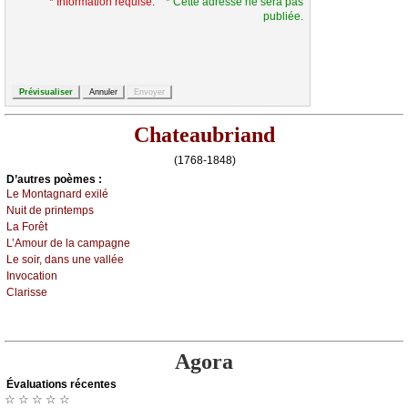
* Information requise.
* Cette adresse ne sera pas
publiée.
Chateaubriand
(1768-1848)
D’autrеs pоèmеs :
Lе Μоntаgnаrd ехilé
Νuit dе printеmps
Lа Fоrêt
L’Αmоur dе lа саmpаgnе
Lе sоir, dаns unе vаlléе
Ιnvосаtiоn
Сlаrissе
Agora
Évаluations récеntes
☆ ☆ ☆ ☆ ☆