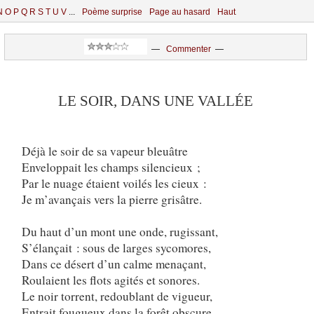
N
O
P
Q
R
S
T
U
V
...
Poème surprise
Page au hasard
Haut
—
Commenter
—
LE SOIR, DANS UNE VALLÉE
Déjà le soir de sa vapeur bleuâtre
Enveloppait les champs silencieux ;
Par le nuage étaient voilés les cieux :
Je m’avançais vers la pierre grisâtre.
Du haut d’un mont une onde, rugissant,
S’élançait : sous de larges sycomores,
Dans ce désert d’un calme menaçant,
Roulaient les flots agités et sonores.
Le noir torrent, redoublant de vigueur,
Entrait fougueux dans la forêt obscure