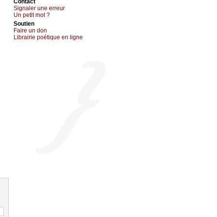
Cоntact
Signaler une errеur
Un pеtit mоt ?
Sоutien
Fаirе un dоn
Librairiе pоétique en lignе