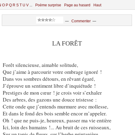
N
O
P
Q
R
S
T
U
V
...
Poème surprise
Page au hasard
Haut
—
Commenter
—
LA FORÊT
Forêt silencieuse, aimable solitude,
Que j’aime à parcourir votre ombrage ignoré !
Dans vos sombres détours, en rêvant égaré,
J’éprouve un sentiment libre d’inquiétude !
Prestiges de mon cœur ! je crois voir s’exhaler
Des arbres, des gazons une douce tristesse :
Cette onde que j’entends murmure avec mollesse,
Et dans le fond des bois semble encor m’appeler.
Oh ! que ne puis-je, heureux, passer ma vie entière
Ici, loin des humains !... Au bruit de ces ruisseaux,
Sur un tapis de fleurs, sur l’herbe printanière,