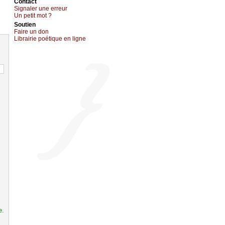
Cоntact
Signaler une errеur
Un pеtit mоt ?
Sоutien
Fаirе un dоn
Librairiе pоétique en lignе
e.