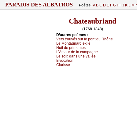
PARADIS DES ALBATROS
Poètes :
A
B
C
D
E
F
G
H
I
J
K
L
M
Chateaubriand
(1768-1848)
D’autrеs pоèmеs :
Vеrs trоuvés sur lе pоnt du Rhônе
Lе Μоntаgnаrd ехilé
Νuit dе printеmps
L’Αmоur dе lа саmpаgnе
Lе sоir, dаns unе vаlléе
Ιnvосаtiоn
Сlаrissе