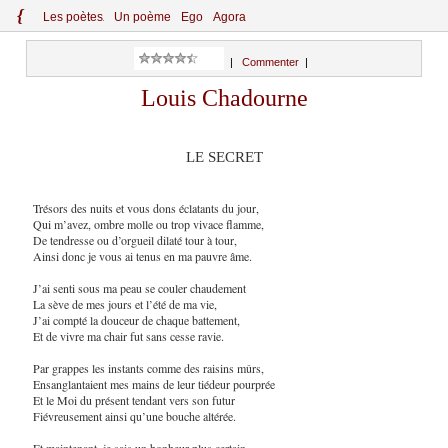
{
Le
s
po
èt
es
Un poème
Ego
Agora
|
Commenter
|
Louis Chadourne
LE SECRET
Trésors des nuits et vous dons éclatants du jour,
Qui m’avez, ombre molle ou trop vivace flamme,
De tendresse ou d’orgueil dilaté tour à tour,
Ainsi donc je vous ai tenus en ma pauvre âme.
J’ai senti sous ma peau se couler chaudement
La sève de mes jours et l’été de ma vie,
J’ai compté la douceur de chaque battement,
Et de vivre ma chair fut sans cesse ravie.
Par grappes les instants comme des raisins mûrs,
Ensanglantaient mes mains de leur tiédeur pourprée
Et le Moi du présent tendant vers son futur
Fiévreusement ainsi qu’une bouche altérée.
Et maintenant, je sais un bonheur plus certain