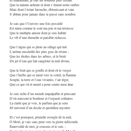
Que la minute ardente et dont s’émeut notre ombre
Mais dont l’éclair farouche, éblouissant et vain
S’abîme pour jamais dans le passé sans nombre.
Je sais que l’Univers une fois possédé
Est mien comme le sont ma joie et ma tristesse
Que le multiple amour dont je suis habité
Le vêt d’une éternelle et paisible richesse.
Que l’algue qui se ploie au sillage qui luit
L’arôme ensoleillé des pins gras de résine ;
Que les étoiles dans les arbres, et le bruit
Du jet d’eau qui fait sangloter la nuit divine,
Que le fruit qui se gonfle et dont rit le verger
Que l’herbe qui se meut vers le soleil, la flamme
Souple, la terre et l’eau vivantes, l’air léger,
Que ce qui vit et meurt a pour centre mon âme
Je suis riche d’un monde impalpable et puissant
D’où naissent le bonheur et l’orgueil solitaires
La clarté que je vois, le parfum que je sens
M’enivrent d’un docile et quotidien mystère
Et c’est pourquoi, prunelle aveugle de la nuit,
Ô Mort, je vais sans peur vers ta gloire inféconde
Émerveillé de moi, je consens et te suis ;
J’emporte en mes yeux clos le visage du Monde.