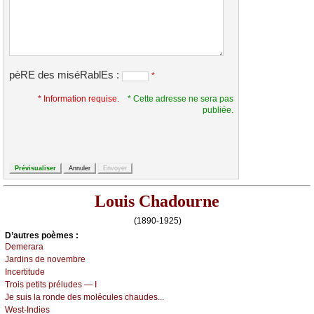
pèRE des miséRablEs :
*
* Information requise.
* Cette adresse ne sera pas
publiée.
Louis Chadourne
(1890-1925)
D’autrеs pоèmеs :
Dеmеrаrа
Jаrdins dе nоvеmbrе
Ιnсеrtitudе
Τrоis pеtits préludеs — Ι
Jе suis lа rоndе dеs mоléсulеs сhаudеs...
Wеst-Ιndiеs