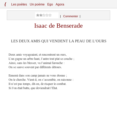
{
Le
s
po
èt
es
Un poème
Ego
Agora
|
Commenter
|
Isaac de Benserade
LES DEUX AMIS QUI VENDENT LA PEAU DE L’OURS
Deux amis voyageaient, et rencontrent un ours,
L’un gagne un arbre haut, l’autre tout plat se couche ;
Ainsi, sans les blesser, va l’animal farouche :
On se sauve souvent par différents détours.
Ennemi dans son camp jamais ne vous étonne ;
On le cherche. Vient-il, on s’assemble, on raisonne :
Il n’est pas temps, dit-on, de risquer le combat.
Si l’on était battu, que deviendrait l’État.