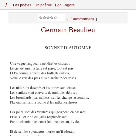
{
Le
s
po
èt
es
Un poème
Ego
Agora
|
2 commentaires
|
Germain Beaulieu
SONNET D’AUTOMNE
Une vague langueur a pénétré les choses :
Le ciel est gris, la terre est grise, tout est gris,
Et l’automne, ennemi des brillants coloris,
Voile le vert des prés et la blancheur des roses.
Les nids sont désertés et les portes sont closes ;
Les sentiers sont couverts de multiples débris ;
Les brouillards, par milliers, sur les champs assombris,
Planent, semant la rouille et les métamorphoses.
Les jours sont des vieillards qui geignent, en passant,
Frileux ; et le soleil, jadis resplendissant,
Par un chemin plus court fuit, maintenant, livide.
Et devant les splendeurs mortes qu’il adorait,
Le poète a rêvé de chanter son regret,