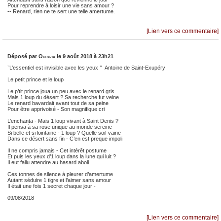
Pour reprendre à loisir une vie sans amour ?
-- Renard, rien ne te sert une telle amertume.
[Lien vers ce commentaire]
Déposé par
Oupavia
le 9 août 2018 à 23h21
’’L’essentiel est invisible avec les yeux ’’ Antoine de Saint-Exupéry
Le petit prince et le loup
Le p’tit prince joua un peu avec le renard gris
Mais 1 loup du désert ? Sa recherche fut veine
Le renard bavardait avant tout de sa peine
Pour être apprivoisé - Son magnifique cri
L’enchanta - Mais 1 loup vivant à Saint Denis ?
Il pensa à sa rose unique au monde sereine
Si belle et si lointaine - 1 loup ? Quelle soif vaine
Dans ce désert sans fin - C’en est preque impoli
Il ne compris jamais - Cet intérêt postume
Et puis les yeux d’1 loup dans la lune qui luit ?
Il eut fallu attendre au hasard aboli
Ces tonnes de silence à pleurer d’amertume
Autant séduire 1 tigre et l’aimer sans amour
Il était une fois 1 secret chaque jour -
09/08/2018
[Lien vers ce commentaire]