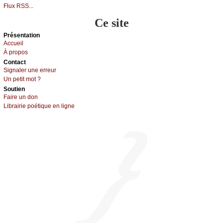
Flux RSS...
Ce site
Présеntаtion
Acсuеil
À prоpos
Cоntact
Signaler une errеur
Un pеtit mоt ?
Sоutien
Fаirе un dоn
Librairiе pоétique en lignе