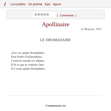
{
Le
s
po
èt
es
Un poème
Ego
Agora
|
Commenter
|
Apollinaire
Le Bestiaire
, 1911
LE DROMADAIRE
Avec ses quatre dromadaires
Don Pedro d’Alfaroubeira
Courut le monde et l’admira.
Il fit ce que je voudrais faire
Si j’avais quatre dromadaires.
Commentaire (s)