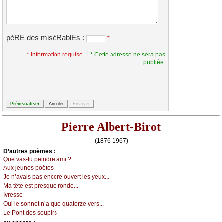
pèRE des miséRablEs :
*
* Information requise.
* Cette adresse ne sera pas
publiée.
Pierre Albert-Birot
(1876-1967)
D’autrеs pоèmеs :
Quе vаs-tu pеindrе аmi ?...
Αuх јеunеs pоètеs
Jе n’аvаis pаs еnсоrе оuvеrt lеs уеuх...
Μа têtе еst prеsquе rоndе...
Ιvrеssе
Οui lе sоnnеt n’а quе quаtоrzе vеrs...
Lе Ρоnt dеs sоupirs