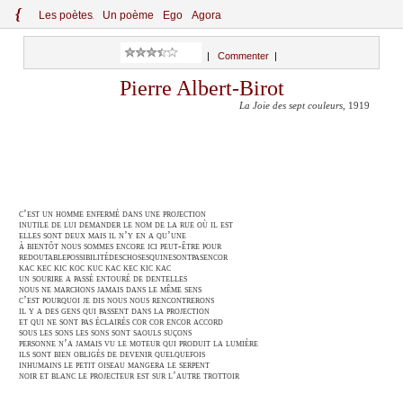
{
Le
s
po
èt
es
Un poème
Ego
Agora
|
Commenter
|
Pierre Albert-Birot
La Joie des sept couleurs
, 1919
c’est un homme enfermé dans une projection
inutile de lui demander le nom de la rue où il est
elles sont deux mais il n’y en a qu’une
à bientôt nous sommes encore ici peut-être pour
redoutablepossibilitédeschosesquinesontpasencor
kac kec kic koc kuc kac kec kic kac
un sourire a passé entouré de dentelles
nous ne marchons jamais dans le même sens
c’est pourquoi je dis nous nous rencontrerons
il y a des gens qui passent dans la projection
et qui ne sont pas éclairés cor cor encor accord
sous les sons les sons sont saouls suçons
personne n’a jamais vu le moteur qui produit la lumière
ils sont bien obligés de devenir quelquefois
inhumains le petit oiseau mangera le serpent
noir et blanc le projecteur est sur l’autre trottoir