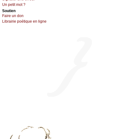
Un pеtit mоt ?
Sоutien
Fаirе un dоn
Librairiе pоétique en lignе