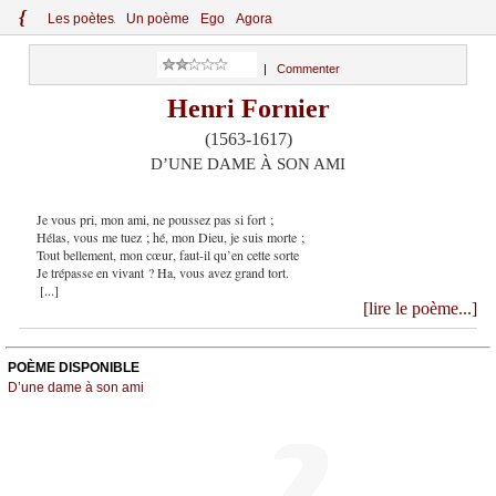
{
Le
s
po
èt
es
Un poème
Ego
Agora
|
Commenter
Henri Fornier
(1563-1617)
D’UNE DAME À SON AMI
Je vous pri, mon ami, ne poussez pas si fort ;
Hélas, vous me tuez ; hé, mon Dieu, je suis morte ;
Tout bellement, mon cœur, faut-il qu’en cette sorte
Je trépasse en vivant ? Ha, vous avez grand tort.
[...]
[lire le poème...]
POÈME DISPONIBLE
D’une dame à son ami