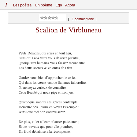
{
Le
s
po
èt
es
Un poème
Ego
Agora
|
1 commentaire
|
Scalion de Virbluneau
Petits Démons, qui errez en tout lieu,
Sans qu’à nos yeux vous désiriez paraître,
Quoiqu’aux humains vous fassiez reconnaître
Les hauts secrets & volontés de Dieu ;
Gardez-vous bien d’approcher de ce feu
Qui dans les cœurs tant de flammes fait croître,
Ni ne soyez curieux de connaître
Cette Beauté qui nous pipe en son jeu.
Quiconque soit qui ses grâces contemple,
Demeure pris ; vous en voyez l’exemple :
Ainsi que moi son esclave serez.
De plus, voler ailleurs n’aurez puissance ;
Et des travaux que pour elle prendrez,
Un froid dédain sera la récompense.