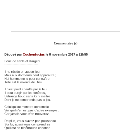
Commentaire (s)
Déposé par
Cochonfucius
le 8 novembre 2017 à 22h55
Bouc de sable et d’argent
-----------------------------
Il ne réside en aucun lieu,
Mais aux dormeurs peut apparaître ;
Nul homme ne le peut connaître,
Telle est la volonté de Dieu.
Il n’est point chauffé par le feu,
Il peut surgir par les fenêtres,
L’étrange bouc sans loi ni maître
Dont je ne comprends pas le jeu.
Celui qui ce monstre contemple
Voit qu’il n’en est pas d’autre exemple :
Car jamais vous n’en trouverez.
De plus, vous n’avez pas puissance
Sur lui, aussi vous comprendrez
Qu’il est de ténébreuse essence.