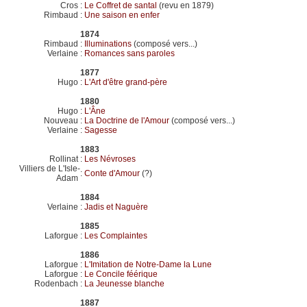
Cros
:
Le Coffret de santal
(revu en 1879)
Rimbaud
:
Une saison en enfer
1874
Rimbaud
:
Illuminations
(composé vers...)
Verlaine
:
Romances sans paroles
1877
Hugo
:
L'Art d'être grand-père
1880
Hugo
:
L'Âne
Nouveau
:
La Doctrine de l'Amour
(composé vers...)
Verlaine
:
Sagesse
1883
Rollinat
:
Les Névroses
Villiers de L'Isle-
:
Conte d'Amour
(?)
Adam
1884
Verlaine
:
Jadis et Naguère
1885
Laforgue
:
Les Complaintes
1886
Laforgue
:
L'Imitation de Notre-Dame la Lune
Laforgue
:
Le Concile féérique
Rodenbach
:
La Jeunesse blanche
1887