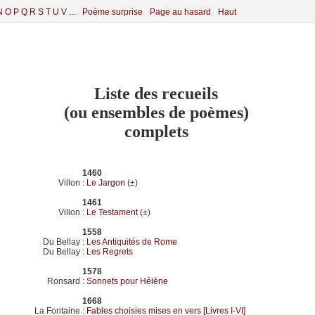
N
O
P
Q
R
S
T
U
V
...
Poème surprise
Page au hasard
Haut
Liste des recueils
(ou ensembles de poèmes)
complets
1460
Villon
:
Le Jargon
(±)
1461
Villon
:
Le Testament
(±)
1558
Du Bellay
:
Les Antiquités de Rome
Du Bellay
:
Les Regrets
1578
Ronsard
:
Sonnets pour Hélène
1668
La Fontaine
:
Fables choisies mises en vers [Livres I-VI]