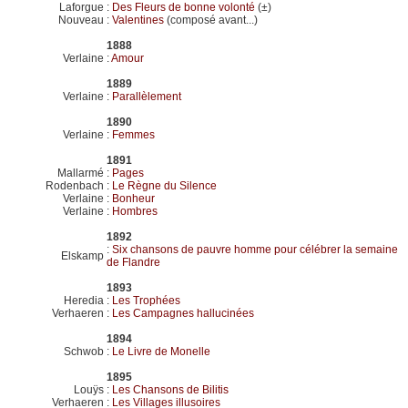
Laforgue
:
Des Fleurs de bonne volonté
(±)
Nouveau
:
Valentines
(composé avant...)
1888
Verlaine
:
Amour
1889
Verlaine
:
Parallèlement
1890
Verlaine
:
Femmes
1891
Mallarmé
:
Pages
Rodenbach
:
Le Règne du Silence
Verlaine
:
Bonheur
Verlaine
:
Hombres
1892
:
Six chansons de pauvre homme pour célébrer la semaine
Elskamp
de Flandre
1893
Heredia
:
Les Trophées
Verhaeren
:
Les Campagnes hallucinées
1894
Schwob
:
Le Livre de Monelle
1895
Louÿs
:
Les Chansons de Bilitis
Verhaeren
:
Les Villages illusoires