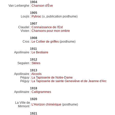
1904
Van Lerberghe
:
Chanson d'Ève
1905
Louÿs
:
Pybrac
(±, publication posthume)
1907
Claudel
:
Connaissance de l'Est
Vivien
:
Chansons pour mon ombre
1908
Cros
:
Le Collier de griffes
(posthume)
1911
Apollinaire
:
Le Bestiaire
1912
Segalen
:
Stèles
1913
Apollinaire
:
Alcools
Péguy
:
La Tapisserie de Notre-Dame
Péguy
:
La Tapisserie de sainte Geneviève et de Jeanne d'Arc
1918
Apollinaire
:
Calligrammes
1920
La Ville de
:
L'Horizon chimérique
(posthume)
Mirmont
1921