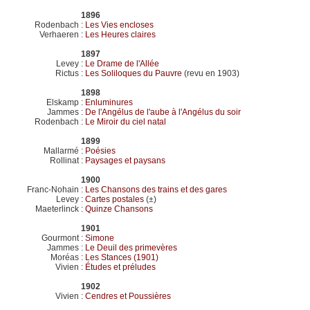
1896
Rodenbach
:
Les Vies encloses
Verhaeren
:
Les Heures claires
1897
Levey
:
Le Drame de l'Allée
Rictus
:
Les Soliloques du Pauvre
(revu en 1903)
1898
Elskamp
:
Enluminures
Jammes
:
De l'Angélus de l'aube à l'Angélus du soir
Rodenbach
:
Le Miroir du ciel natal
1899
Mallarmé
:
Poésies
Rollinat
:
Paysages et paysans
1900
Franc-Nohain
:
Les Chansons des trains et des gares
Levey
:
Cartes postales
(±)
Maeterlinck
:
Quinze Chansons
1901
Gourmont
:
Simone
Jammes
:
Le Deuil des primevères
Moréas
:
Les Stances (1901)
Vivien
:
Études et préludes
1902
Vivien
:
Cendres et Poussières