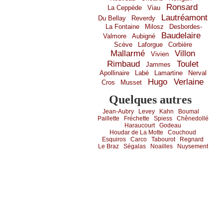
Ronsard
La Ceppède
Viau
Lautréamont
Du Bellay
Reverdy
La Fontaine
Milosz
Desbordes-
Baudelaire
Valmore
Aubigné
Scève
Laforgue
Corbière
Mallarmé
Villon
Vivien
Rimbaud
Toulet
Jammes
Apollinaire
Labé
Lamartine
Nerval
Hugo
Verlaine
Cros
Musset
Quelques autres
Jean-Aubry
Levey
Kahn
Boumal
Paillette
Fréchette
Spiess
Chênedollé
Haraucourt
Godeau
Houdar de La Motte
Couchoud
Esquiros
Carco
Tabourot
Regnard
Le Braz
Ségalas
Noailles
Nuysement