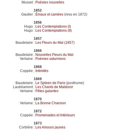
Musset
:
Poésies nouvelles
1852
Gautier
:
Émaux et camées
(revu en 1872)
1856
Hugo
:
Les Contemplations (I)
Hugo
:
Les Contemplations (II)
1857
Baudelaire
:
Les Fleurs du Mal (1857)
1866
Baudelaire
:
Nouvelles Fleurs du Mal
Verlaine
:
Poèmes saturniens
1868
Coppée
:
Intimités
1869
Baudelaire
:
Le Spleen de Paris
(posthume)
Lautréamont
:
Les Chants de Maldoror
Verlaine
:
Fêtes galantes
1870
Verlaine
:
La Bonne Chanson
1872
Coppée
:
Promenades et Intérieurs
1873
Corbière
:
Les Amours jaunes