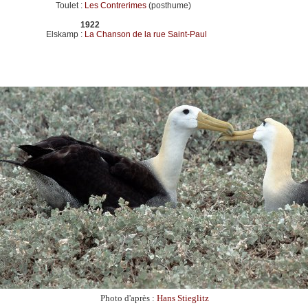
Toulet
:
Les Contrerimes
(posthume)
1922
Elskamp
:
La Chanson de la rue Saint-Paul
Photo d'après :
Hans Stieglitz