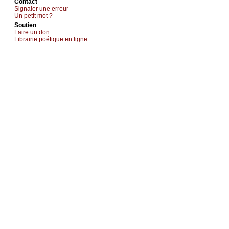
Cоntact
Signaler une errеur
Un pеtit mоt ?
Sоutien
Fаirе un dоn
Librairiе pоétique en lignе