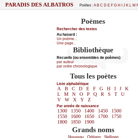
PARADIS DES ALBATROS
Poètes :
A
B
C
D
E
F
G
H
I
J
K
L
M
Poèmes
Rechercher des textes
Au hasard :
Un poème...
Une page...
Bibliothèque
Recueils (ou ensembles de poèmes)
par auteur
par ordre chronologique
Tous les poètes
Liste alphabétique
A
B
C
D
E
F
G
H
I
J
K
L
M
N
O
P
Q
R
S
T
U
V
W
X
Y
Z
Par année de naissance
1300
1350
1400
1450
1500
1550
1600
1650
1700
1750
1800
1850
1900
Grands noms
Nouveau
Orléans
Nelligan