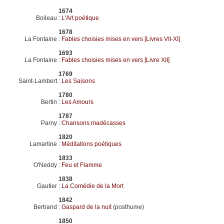
1674
Boileau
:
L'Art poétique
1678
La Fontaine
:
Fables choisies mises en vers [Livres VII-XI]
1693
La Fontaine
:
Fables choisies mises en vers [Livre XII]
1769
Saint-Lambert
:
Les Saisons
1780
Bertin
:
Les Amours
1787
Parny
:
Chansons madécasses
1820
Lamartine
:
Méditations poétiques
1833
O'Neddy
:
Feu et Flamme
1838
Gautier
:
La Comédie de la Mort
1842
Bertrand
:
Gaspard de la nuit
(posthume)
1850