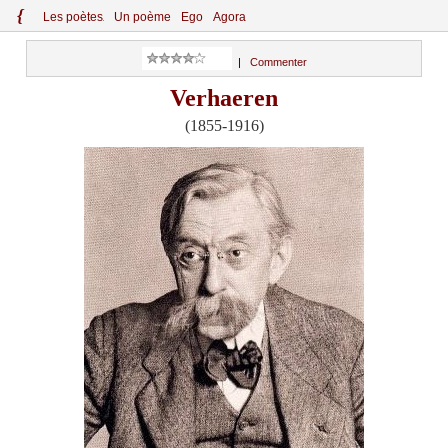
{
Le
s
po
èt
es
Un poème
Ego
Agora
|
Commenter
Verhaeren
(1855-1916)