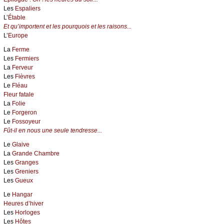
Les
Espaliers
L’
Étable
Et qu’importent et les pourquois et les raisons...
L’
Europe
La
Ferme
Les
Fermiers
La
Ferveur
Les
Fièvres
Le
Fléau
Fleur fatale
La
Folie
Le
Forgeron
Le
Fossoyeur
Fût-il en nous une seule tendresse...
Le
Glaive
La
Grande Chambre
Les
Granges
Les
Greniers
Les
Gueux
Le
Hangar
Heures d’hiver
Les
Horloges
Les
Hôtes