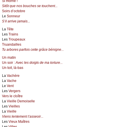
Si morne !
Sitôt que nos bouches se touchent...
Soirs d’octobre
Le
Sonneur
S’il arrive jamais...
La
Tête
Les
Trains
Les
Troupeaux
Truandailles
Tu arbores parfois cette grâce bénigne...
Un matin
Un soir :
Avec les doigts de ma torture...
Un toit, là-bas
La
Vachère
La
Vache
Le
Vent
Les
Vergers
Vers le cloître
La
Vieille Demoiselle
Les
Vieilles
La
Vieille
Viens lentement t’asseoir...
Les
Vieux Maîtres
Les
Villes