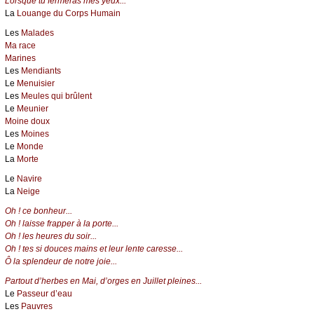
Lorsque tu fermeras mes yeux...
La
Louange du Corps Humain
Les
Malades
Ma race
Marines
Les
Mendiants
Le
Menuisier
Les
Meules qui brûlent
Le
Meunier
Moine doux
Les
Moines
Le
Monde
La
Morte
Le
Navire
La
Neige
Oh ! ce bonheur...
Oh ! laisse frapper à la porte...
Oh ! les heures du soir...
Oh ! tes si douces mains et leur lente caresse...
Ô la splendeur de notre joie...
Partout d’herbes en Mai, d’orges en Juillet pleines...
Le
Passeur d’eau
Les
Pauvres