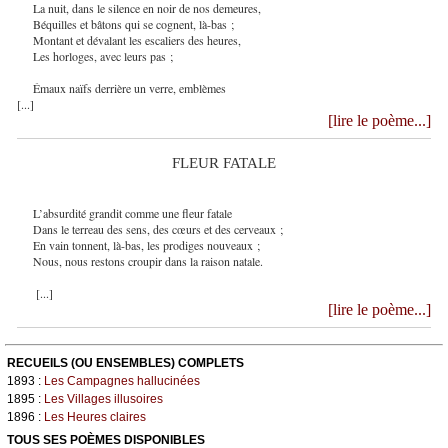
La nuit, dans le silence en noir de nos demeures,
Béquilles et bâtons qui se cognent, là-bas ;
Montant et dévalant les escaliers des heures,
Les horloges, avec leurs pas ;
Émaux naïfs derrière un verre, emblèmes
[...]
[lire le poème...]
FLEUR FATALE
L’absurdité grandit comme une fleur fatale
Dans le terreau des sens, des cœurs et des cerveaux ;
En vain tonnent, là-bas, les prodiges nouveaux ;
Nous, nous restons croupir dans la raison natale.
[...]
[lire le poème...]
RECUEILS (OU ENSEMBLES) COMPLETS
1893 :
Les Campagnes hallucinées
1895 :
Les Villages illusoires
1896 :
Les Heures claires
TOUS SES POÈMES DISPONIBLES