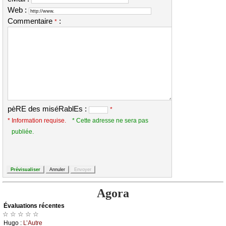
Web :
Commentaire
:
*
pèRE des miséRablEs :
*
* Information requise.
* Cette adresse ne sera pas
publiée.
Agora
Évаluations récеntes
☆ ☆ ☆ ☆ ☆
Hugо :
L’Αutrе