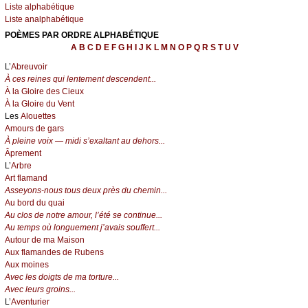
Liste alphabétique
Liste analphabétique
POÈMES PAR ORDRE ALPHABÉTIQUE
A
B
C
D
E
F
G
H
I
J
K
L
M
N
O
P
Q
R
S
T
U
V
L’
Abreuvoir
À ces reines qui lentement descendent...
À la Gloire des Cieux
À la Gloire du Vent
Les
Alouettes
Amours de gars
À pleine voix — midi s’exaltant au dehors...
Âprement
L’
Arbre
Art flamand
Asseyons-nous tous deux près du chemin...
Au bord du quai
Au clos de notre amour, l’été se continue...
Au temps où longuement j’avais souffert...
Autour de ma Maison
Aux flamandes de Rubens
Aux moines
Avec les doigts de ma torture...
Avec leurs groins...
L’
Aventurier