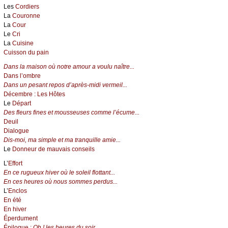
Les
Cordiers
La
Couronne
La
Cour
Le
Cri
La
Cuisine
Cuisson du pain
Dans la maison où notre amour a voulu naître...
Dans l’ombre
Dans un pesant repos d’après-midi vermeil...
Décembre : Les Hôtes
Le
Départ
Des fleurs fines et mousseuses comme l’écume...
Deuil
Dialogue
Dis-moi, ma simple et ma tranquille amie...
Le
Donneur de mauvais conseils
L’
Effort
En ce rugueux hiver où le soleil flottant...
En ces heures où nous sommes perdus...
L’
Enclos
En été
En hiver
Éperdument
Épilogue :
Oh ! les heures du soir...