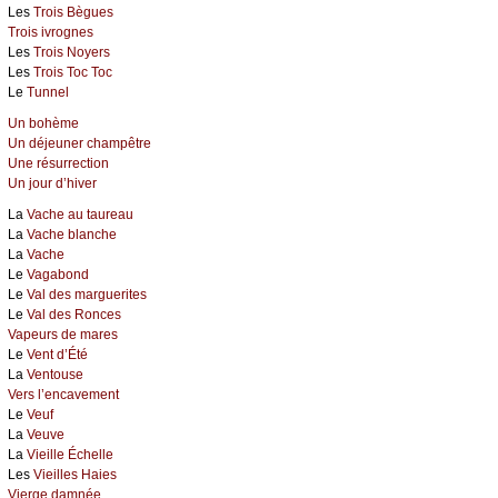
Les
Trois Bègues
Trois ivrognes
Les
Trois Noyers
Les
Trois Toc Toc
Le
Tunnel
Un bohème
Un déjeuner champêtre
Une résurrection
Un jour d’hiver
La
Vache au taureau
La
Vache blanche
La
Vache
Le
Vagabond
Le
Val des marguerites
Le
Val des Ronces
Vapeurs de mares
Le
Vent d’Été
La
Ventouse
Vers l’encavement
Le
Veuf
La
Veuve
La
Vieille Échelle
Les
Vieilles Haies
Vierge damnée