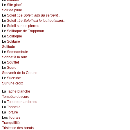
Le
Site glacé
Soir de pluie
Le
Soleil :
Le Soleil, ami du serpent...
Le
Soleil :
Le Soleil est le tout-puissant...
Le
Soleil sur les pierres
Le
Soliloque de Troppman
Le
Soliloque
Le
Solitaire
Solitude
Le
Somnambule
Sonnet à la nuit
Le
Soufflet
Le
Sourd
Souvenir de la Creuse
Le
Succube
Sur une croix
La
Tache blanche
Tempête obscure
La
Toiture en ardoises
La
Tonnelle
La
Torture
Les
Tourtes
Tranquillité
Tristesse des bœufs