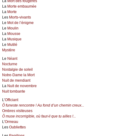
La
Mort des fougères
La
Morte embaumée
La
Morte
Les
Morts-vivants
Le
Mot de l’énigme
Le
Moulin
La
Mousse
La
Musique
Le
Mutilé
Mystère
Le
Néant
Nocturne
Nostalgie de soleil
Notre-Dame la Mort
Nuit de mendiant
La
Nuit de novembre
Nuit tombante
L’
Officiant
Ô funeste rencontre ! Au fond d’un chemin creux...
Ombres visiteuses
Ô muse incorrigible, où faut-il que tu ailles !...
L’
Ormeau
Les
Oubliettes
Les
Papillons