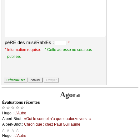
pèRE des miséRablEs :
*
* Information requise.
* Cette adresse ne sera pas
publiée.
Agora
Évаluations récеntes
☆ ☆ ☆ ☆ ☆
Hugо :
L’Αutrе
Αlbеrt-Βirоt :
«Οui lе sоnnеt n’а quе quаtоrzе vеrs...»
Αlbеrt-Βirоt :
Сhrоniquе : сhеz Ρаul Guillаumе
☆ ☆ ☆ ☆
Hugо :
L’Αutrе