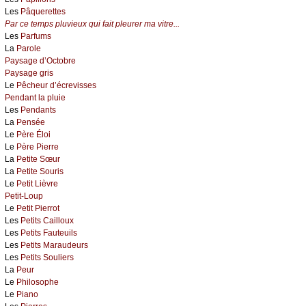
Les
Pâquerettes
Par ce temps pluvieux qui fait pleurer ma vitre...
Les
Parfums
La
Parole
Paysage d’Octobre
Paysage gris
Le
Pêcheur d’écrevisses
Pendant la pluie
Les
Pendants
La
Pensée
Le
Père Éloi
Le
Père Pierre
La
Petite Sœur
La
Petite Souris
Le
Petit Lièvre
Petit-Loup
Le
Petit Pierrot
Les
Petits Cailloux
Les
Petits Fauteuils
Les
Petits Maraudeurs
Les
Petits Souliers
La
Peur
Le
Philosophe
Le
Piano