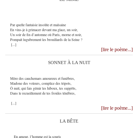
Par quelle fantaisie insolite et malsaine
En vins-je à grimacer devant ma glace, un soir,
Un soir de fin d’automne où Paris, morne et noir,
Pompait lugubrement les brouillards de la Seine ?
[...]
[lire le poème...]
SONNET À LA NUIT
Mère des cauchemars amoureux et funèbres,
Madone des voleurs, complice des tripots,
Ô nuit, qui fais gémir les hiboux, tes suppôts,
Dans le recueillement de tes froides ténèbres,
[...]
[lire le poème...]
LA BÊTE
En amour, l’homme est la souris