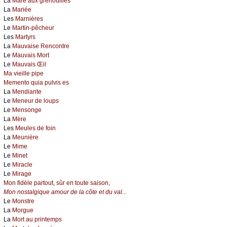
La
Mare aux grenouilles
La
Mariée
Les
Marnières
Le
Martin-pêcheur
Les
Martyrs
La
Mauvaise Rencontre
Le
Mauvais Mort
Le
Mauvais Œil
Ma vieille pipe
Memento quia pulvis es
La
Mendiante
Le
Meneur de loups
Le
Mensonge
La
Mère
Les
Meules de foin
La
Meunière
Le
Mime
Le
Minet
Le
Miracle
Le
Mirage
Mon fidèle partout, sûr en toute saison,
Mon nostalgique amour de la côte et du val...
Le
Monstre
La
Morgue
La
Mort au printemps