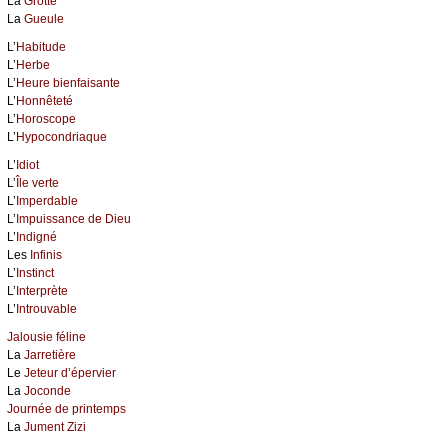
La
Grotte
La
Gueule
L’
Habitude
L’
Herbe
L’
Heure bienfaisante
L’
Honnêteté
L’
Horoscope
L’
Hypocondriaque
L’
Idiot
L’
Île verte
L’
Imperdable
L’
Impuissance de Dieu
L’
Indigné
Les
Infinis
L’
Instinct
L’
Interprète
L’
Introuvable
Jalousie féline
La
Jarretière
Le
Jeteur d’épervier
La
Joconde
Journée de printemps
La
Jument Zizi