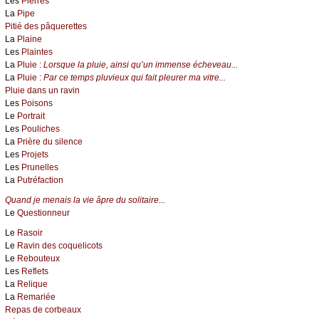
Les
Pierres
La
Pipe
Pitié des pâquerettes
La
Plaine
Les
Plaintes
La
Pluie :
Lorsque la pluie, ainsi qu’un immense écheveau...
La
Pluie :
Par ce temps pluvieux qui fait pleurer ma vitre...
Pluie dans un ravin
Les
Poisons
Le
Portrait
Les
Pouliches
La
Prière du silence
Les
Projets
Les
Prunelles
La
Putréfaction
Quand je menais la vie âpre du solitaire...
Le
Questionneur
Le
Rasoir
Le
Ravin des coquelicots
Le
Rebouteux
Les
Reflets
La
Relique
La
Remariée
Repas de corbeaux