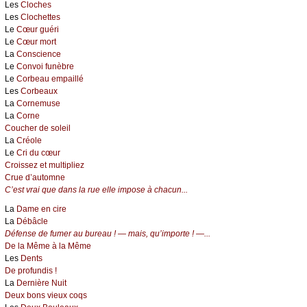
Les
Cloches
Les
Clochettes
Le
Cœur guéri
Le
Cœur mort
La
Conscience
Le
Convoi funèbre
Le
Corbeau empaillé
Les
Corbeaux
La
Cornemuse
La
Corne
Coucher de soleil
La
Créole
Le
Cri du cœur
Croissez et multipliez
Crue d’automne
C’est vrai que dans la rue elle impose à chacun...
La
Dame en cire
La
Débâcle
Défense de fumer au bureau ! — mais, qu’importe ! —...
De la Même à la Même
Les
Dents
De profundis !
La
Dernière Nuit
Deux bons vieux coqs