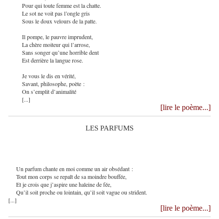
Pour qui toute femme est la chatte.
Le sot ne voit pas l’ongle gris
Sous le doux velours de la patte.
Il pompe, le pauvre imprudent,
La chère moiteur qui l’arrose,
Sans songer qu’une horrible dent
Est derrière la langue rose.
Je vous le dis en vérité,
Savant, philosophe, poète :
On s’emplit d’animalité
[...]
[lire le poème...]
LES PARFUMS
Un parfum chante en moi comme un air obsédant :
Tout mon corps se repaît de sa moindre bouffée,
Et je crois que j’aspire une haleine de fée,
Qu’il soit proche ou lointain, qu’il soit vague ou strident.
[...]
[lire le poème...]