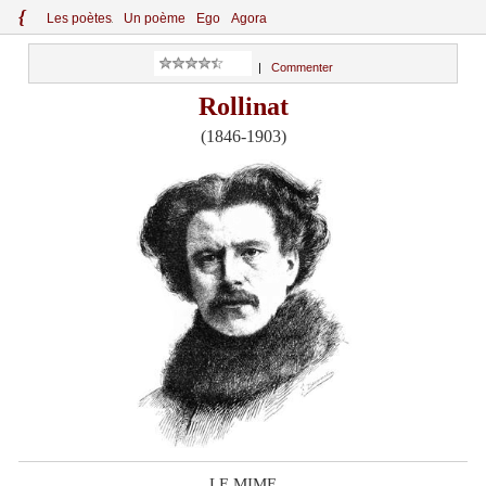
{
Le
s
po
èt
es
Un poème
Ego
Agora
|
Commenter
Rollinat
(1846-1903)
LE MIME