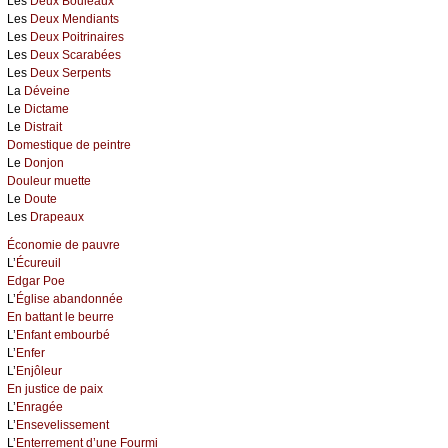
Les
Deux Bouleaux
Les
Deux Mendiants
Les
Deux Poitrinaires
Les
Deux Scarabées
Les
Deux Serpents
La
Déveine
Le
Dictame
Le
Distrait
Domestique de peintre
Le
Donjon
Douleur muette
Le
Doute
Les
Drapeaux
Économie de pauvre
L’
Écureuil
Edgar Poe
L’
Église abandonnée
En battant le beurre
L’
Enfant embourbé
L’
Enfer
L’
Enjôleur
En justice de paix
L’
Enragée
L’
Ensevelissement
L’
Enterrement d’une Fourmi