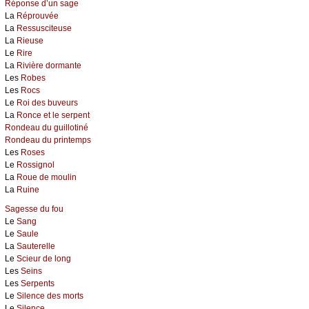
Réponse d’un sage
La
Réprouvée
La
Ressusciteuse
La
Rieuse
Le
Rire
La
Rivière dormante
Les
Robes
Les
Rocs
Le
Roi des buveurs
La
Ronce et le serpent
Rondeau du guillotiné
Rondeau du printemps
Les
Roses
Le
Rossignol
La
Roue de moulin
La
Ruine
Sagesse du fou
Le
Sang
Le
Saule
La
Sauterelle
Le
Scieur de long
Les
Seins
Les
Serpents
Le
Silence des morts
Le
Silence