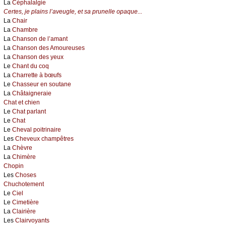
La
Céphalalgie
Certes, je plains l’aveugle, et sa prunelle opaque...
La
Chair
La
Chambre
La
Chanson de l’amant
La
Chanson des Amoureuses
La
Chanson des yeux
Le
Chant du coq
La
Charrette à bœufs
Le
Chasseur en soutane
La
Châtaigneraie
Chat et chien
Le
Chat parlant
Le
Chat
Le
Cheval poitrinaire
Les
Cheveux champêtres
La
Chèvre
La
Chimère
Chopin
Les
Choses
Chuchotement
Le
Ciel
Le
Cimetière
La
Clairière
Les
Clairvoyants