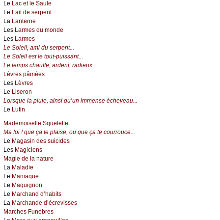
Le
Lac et le Saule
Le
Lait de serpent
La
Lanterne
Les
Larmes du monde
Les
Larmes
Le Soleil, ami du serpent...
Le Soleil est le tout-puissant...
Le temps chauffe, ardent, radieux...
Lèvres pâmées
Les
Lèvres
Le
Liseron
Lorsque la pluie, ainsi qu’un immense écheveau...
Le
Lutin
Mademoiselle Squelette
Ma foi ! que ça te plaise, ou que ça te courrouce...
Le
Magasin des suicides
Les
Magiciens
Magie de la nature
La
Maladie
Le
Maniaque
Le
Maquignon
Le
Marchand d’habits
La
Marchande d’écrevisses
Marches Funèbres