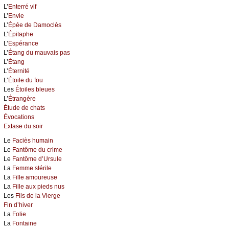
L’
Enterré vif
L’
Envie
L’
Épée de Damoclès
L’
Épitaphe
L’
Espérance
L’
Étang du mauvais pas
L’
Étang
L’
Éternité
L’
Étoile du fou
Les
Étoiles bleues
L’
Étrangère
Étude de chats
Évocations
Extase du soir
Le
Faciès humain
Le
Fantôme du crime
Le
Fantôme d’Ursule
La
Femme stérile
La
Fille amoureuse
La
Fille aux pieds nus
Les
Fils de la Vierge
Fin d’hiver
La
Folie
La
Fontaine