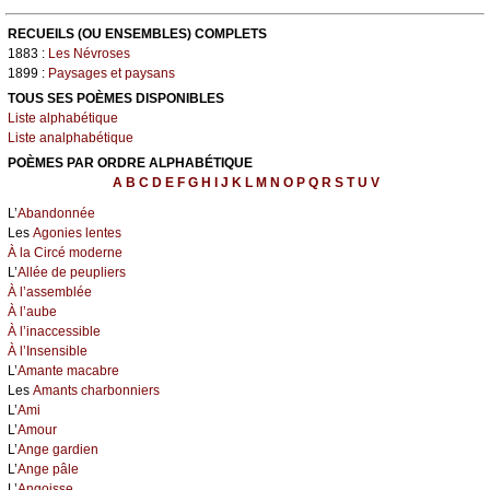
RECUEILS (OU ENSEMBLES) COMPLETS
1883 :
Les Névroses
1899 :
Paysages et paysans
TOUS SES POÈMES DISPONIBLES
Liste alphabétique
Liste analphabétique
POÈMES PAR ORDRE ALPHABÉTIQUE
A
B
C
D
E
F
G
H
I
J
K
L
M
N
O
P
Q
R
S
T
U
V
L’
Abandonnée
Les
Agonies lentes
À la Circé moderne
L’
Allée de peupliers
À l’assemblée
À l’aube
À l’inaccessible
À l’Insensible
L’
Amante macabre
Les
Amants charbonniers
L’
Ami
L’
Amour
L’
Ange gardien
L’
Ange pâle
L’
Angoisse