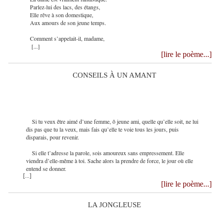
Parlez-lui des lacs, des étangs,
Elle rêve à son domestique,
Aux amours de son jeune temps.
Comment s’appelait-il, madame,
[...]
[lire le poème...]
CONSEILS À UN AMANT
Si tu veux être aimé d’une femme, ô jeune ami, quelle qu’elle soit, ne lui
dis pas que tu la veux, mais fais qu’elle te voie tous les jours, puis
disparais, pour revenir.
Si elle t’adresse la parole, sois amoureux sans empressement. Elle
viendra d’elle-même à toi. Sache alors la prendre de force, le jour où elle
entend se donner.
[...]
[lire le poème...]
LA JONGLEUSE