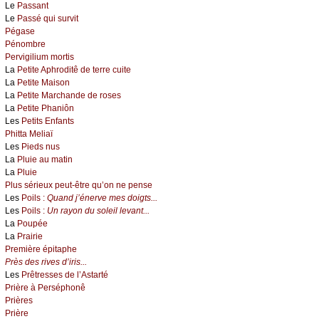
Le
Passant
Le
Passé qui survit
Pégase
Pénombre
Pervigilium mortis
La
Petite Aphroditê de terre cuite
La
Petite Maison
La
Petite Marchande de roses
La
Petite Phaniôn
Les
Petits Enfants
Phitta Meliaï
Les
Pieds nus
La
Pluie au matin
La
Pluie
Plus sérieux peut-être qu’on ne pense
Les
Poils :
Quand j’énerve mes doigts...
Les
Poils :
Un rayon du soleil levant...
La
Poupée
La
Prairie
Première épitaphe
Près des rives d’iris...
Les
Prêtresses de l’Astarté
Prière à Perséphonê
Prières
Prière