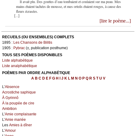
Il avait plu. Des gouttes d’eau tombaient et coulaient sur ma peau. Mes
mains étaient tachées de mousse, et mes orteils étaient rouges, à cause des
fleurs écrasées.
[...]
[lire le poème...]
RECUEILS (OU ENSEMBLES) COMPLETS
1895 :
Les Chansons de Bilitis
1905 :
Pybrac
(±, publication posthume)
TOUS SES POÈMES DISPONIBLES
Liste alphabétique
Liste analphabétique
POÈMES PAR ORDRE ALPHABÉTIQUE
A
B
C
D
E
F
G
H
I
J
K
L
M
N
O
P
Q
R
S
T
U
V
L’
Absence
Acrostiche saphique
À Gyrinnô
À la poupée de cire
Ambition
L’
Amie complaisante
L’
Amie mariée
Les
Amies à dîner
L’
Amour
L’
Ange