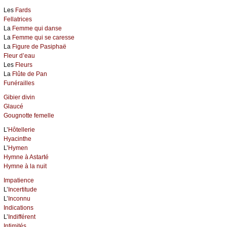
Les
Fards
Fellatrices
La
Femme qui danse
La
Femme qui se caresse
La
Figure de Pasiphaë
Fleur d’eau
Les
Fleurs
La
Flûte de Pan
Funérailles
Gibier divin
Glaucé
Gougnotte femelle
L’
Hôtellerie
Hyacinthe
L’
Hymen
Hymne à Astarté
Hymne à la nuit
Impatience
L’
Incertitude
L’
Inconnu
Indications
L’
Indifférent
Intimités