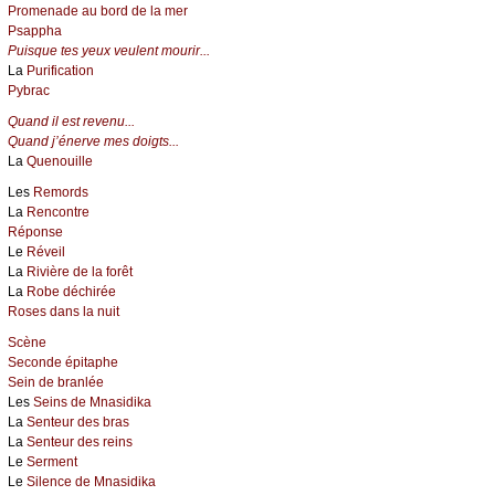
Promenade au bord de la mer
Psappha
Puisque tes yeux veulent mourir...
La
Purification
Pybrac
Quand il est revenu...
Quand j’énerve mes doigts...
La
Quenouille
Les
Remords
La
Rencontre
Réponse
Le
Réveil
La
Rivière de la forêt
La
Robe déchirée
Roses dans la nuit
Scène
Seconde épitaphe
Sein de branlée
Les
Seins de Mnasidika
La
Senteur des bras
La
Senteur des reins
Le
Serment
Le
Silence de Mnasidika