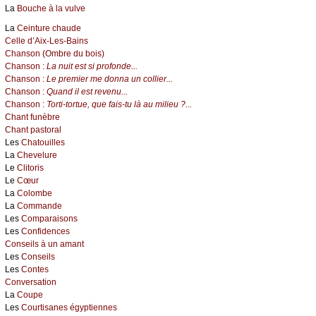
La
Bouche à la vulve
La
Ceinture chaude
Celle d’Aix-Les-Bains
Chanson (Ombre du bois)
Chanson :
La nuit est si profonde...
Chanson :
Le premier me donna un collier...
Chanson :
Quand il est revenu...
Chanson :
Torti-tortue, que fais-tu là au milieu ?...
Chant funèbre
Chant pastoral
Les
Chatouilles
La
Chevelure
Le
Clitoris
Le
Cœur
La
Colombe
La
Commande
Les
Comparaisons
Les
Confidences
Conseils à un amant
Les
Conseils
Les
Contes
Conversation
La
Coupe
Les
Courtisanes égyptiennes