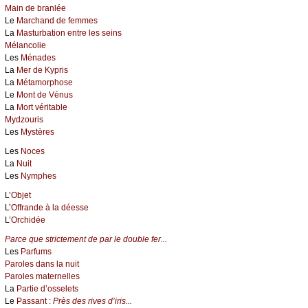
Main de branlée
Le
Marchand de femmes
La
Masturbation entre les seins
Mélancolie
Les
Ménades
La
Mer de Kypris
La
Métamorphose
Le
Mont de Vénus
La
Mort véritable
Mydzouris
Les
Mystères
Les
Noces
La
Nuit
Les
Nymphes
L’
Objet
L’
Offrande à la déesse
L’
Orchidée
Parce que strictement de par le double fer...
Les
Parfums
Paroles dans la nuit
Paroles maternelles
La
Partie d’osselets
Le
Passant :
Près des rives d’iris...