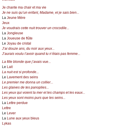
Je chante ma chair et ma vie
Je ne suis qu’un enfant, Madame, et je sais bien...
La
Jeune Mère
Jeux
Je voudrais cette nuit trouver un crocodile...
La
Jongleuse
La
Joueuse de flûte
Le
Joyau de cristal
J’ai douze ans, du noir aux yeux...
J’aurais voulu t’avoir quand tu n’étais pas femme...
La fille blonde que j’avais vue...
Le
Lait
La nuit est si profonde...
Le
Lavement des seins
Le premier me donna un collier...
Les glaives de tes panoplies...
Les yeux qui voient la mer et les champs et les eaux...
Les yeux sont moins purs que les seins...
La
Lettre perdue
Lettre
Le
Lever
La
Lune aux yeux bleus
Lykas