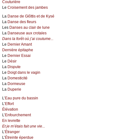
Couturière
Le
Croisement des jambes
La
Danse de Glôttis et de Kysé
La
Danse des fleurs
Les
Danses au clair de lune
La
Danseuse aux crotales
Dans la forêt où j’ai coutume...
Le
Dernier Amant
Dernière épitaphe
Le
Dernier Essai
Le
Désir
La
Dispute
Le
Doigt dans le vagin
La
Domesticité
La
Dormeuse
La
Duperie
L’
Eau pure du bassin
L’
Effort
Élévation
L’
Enfourchement
En levrette
Et je m’étais fait une vie...
L’
Étranger
L’
Étreinte éperdue