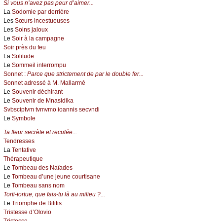
Si vous n’avez pas peur d’aimer...
La
Sodomie par derrière
Les
Sœurs incestueuses
Les
Soins jaloux
Le
Soir à la campagne
Soir près du feu
La
Solitude
Le
Sommeil interrompu
Sonnet :
Parce que strictement de par le double fer...
Sonnet adressé à M. Mallarmé
Le
Souvenir déchirant
Le
Souvenir de Mnasidika
Svbsciptvm tvmvmo ioannis secvndi
Le
Symbole
Ta fleur secrète et reculée...
Tendresses
La
Tentative
Thérapeutique
Le
Tombeau des Naïades
Le
Tombeau d’une jeune courtisane
Le
Tombeau sans nom
Torti-tortue, que fais-tu là au milieu ?...
Le
Triomphe de Bilitis
Tristesse d’Olovio
Tristesse