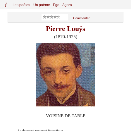
{
Le
s
po
èt
es
Un poème
Ego
Agora
|
Commenter
Pierre Louÿs
(1870-1925)
VOISINE DE TABLE
La dame est vraiment fantastique.