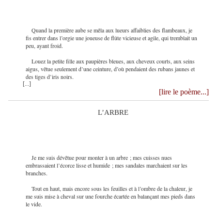
Quand la première aube se mêla aux lueurs affaiblies des flambeaux, je
fis entrer dans l’orgie une joueuse de flûte vicieuse et agile, qui tremblait un
peu, ayant froid.
Louez la petite fille aux paupières bleues, aux cheveux courts, aux seins
aigus, vêtue seulement d’une ceinture, d’où pendaient des rubans jaunes et
des tiges d’iris noirs.
[...]
[lire le poème...]
L’ARBRE
Je me suis dévêtue pour monter à un arbre ; mes cuisses nues
embrassaient l’écorce lisse et humide ; mes sandales marchaient sur les
branches.
Tout en haut, mais encore sous les feuilles et à l’ombre de la chaleur, je
me suis mise à cheval sur une fourche écartée en balançant mes pieds dans
le vide.