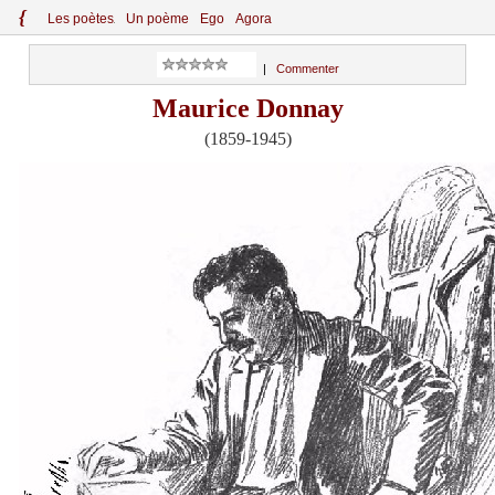
{
Le
s
po
èt
es
Un poème
Ego
Agora
|
Commenter
Maurice Donnay
(1859-1945)