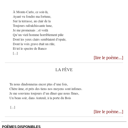
À Monte-Carlo, ce soir-là,
Ayant vu fondre ma fortune,
Sur la terrasse, au clair de la
Toujours rafraîchissante lune,
Je me promenais ; et voilà
Qu’un vieil homme horriblement pâle
Dont les yeux clairs semblaient d’opale,
Dont la voix grave était un râle,
Et tel le spectre de Banco
[...]
[lire le poème...]
LA FÈVE
Tu nous dindonneras encor plus d’une fois,
Chère âme, et près des tiens nos moyens sont infimes.
Je me souviens toujours d’un dîner que nous fîmes,
Un beau soir, dans Auteuil, à la porte du Bois
[...]
[lire le poème...]
POÈMES DISPONIBLES