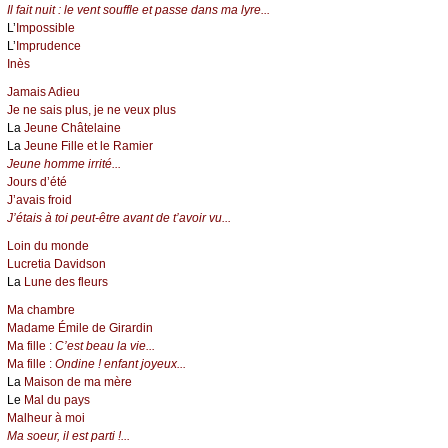
Il fait nuit : le vent souffle et passe dans ma lyre...
L’
Impossible
L’
Imprudence
Inès
Jamais Adieu
Je ne sais plus, je ne veux plus
La
Jeune Châtelaine
La
Jeune Fille et le Ramier
Jeune homme irrité...
Jours d’été
J’avais froid
J’étais à toi peut-être avant de t’avoir vu...
Loin du monde
Lucretia Davidson
La
Lune des fleurs
Ma chambre
Madame Émile de Girardin
Ma fille :
C’est beau la vie...
Ma fille :
Ondine ! enfant joyeux...
La
Maison de ma mère
Le
Mal du pays
Malheur à moi
Ma soeur, il est parti !...