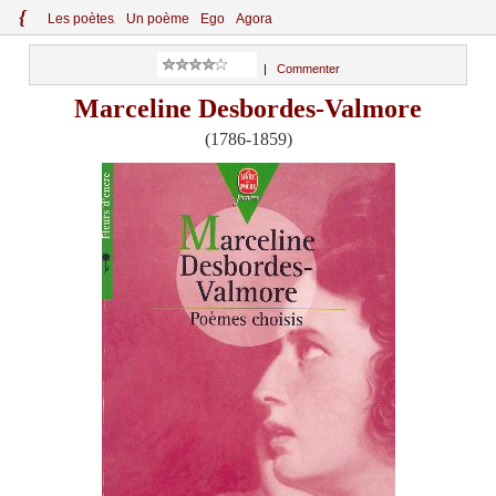
{
Le
s
po
èt
es
Un poème
Ego
Agora
|
Commenter
Marceline Desbordes-Valmore
(1786-1859)