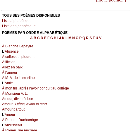
TOUS SES POÈMES DISPONIBLES
Liste alphabétique
Liste analphabétique
POÈMES PAR ORDRE ALPHABÉTIQUE
A
B
C
D
E
F
G
H
I
J
K
L
M
N
O
P
Q
R
S
T
U
V
À Blanche Lepeytre
L’
Absence
À celles qui pleurent
Affliction
Allez en paix
À l’amour
À M. A. de Lamartine
L’
Amie
À mon fils, après l’avoir conduit au collège
À Monsieur A. L.
Amour, divin rôdeur
Amour :
Hélas, avant la mort...
Amour partout
L’
Amour
À Pauline Duchambge
L’
Arbrisseau
À Rouen, rue Ancrière