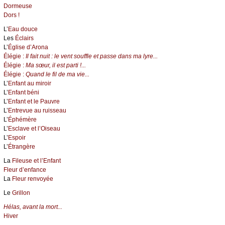
Dormeuse
Dors !
L’
Eau douce
Les
Éclairs
L’
Église d’Arona
Élégie :
Il fait nuit : le vent souffle et passe dans ma lyre...
Élégie :
Ma sœur, il est parti !...
Élégie :
Quand le fil de ma vie...
L’
Enfant au miroir
L’
Enfant béni
L’
Enfant et le Pauvre
L’
Entrevue au ruisseau
L’
Éphémère
L’
Esclave et l’Oiseau
L’
Espoir
L’
Étrangère
La
Fileuse et l’Enfant
Fleur d’enfance
La
Fleur renvoyée
Le
Grillon
Hélas, avant la mort...
Hiver