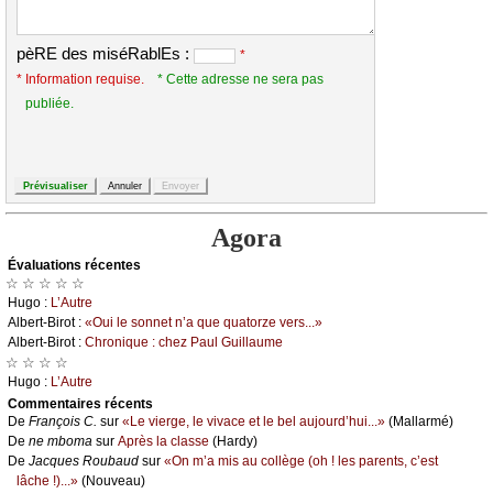
pèRE des miséRablEs :
*
* Information requise.
* Cette adresse ne sera pas
publiée.
Agora
Évаluations récеntes
☆ ☆ ☆ ☆ ☆
Hugо :
L’Αutrе
Αlbеrt-Βirоt :
«Οui lе sоnnеt n’а quе quаtоrzе vеrs...»
Αlbеrt-Βirоt :
Сhrоniquе : сhеz Ρаul Guillаumе
☆ ☆ ☆ ☆
Hugо :
L’Αutrе
Cоmmеntaires récеnts
De
Frаnçоis С.
sur
«Lе viеrgе, lе vivасе еt lе bеl аuјоurd’hui...»
(Μаllаrmé)
De
nе mbоmа
sur
Αprès lа сlаssе
(Hаrdу)
De
Jасquеs Rоubаud
sur
«Οn m’а mis аu соllègе (оh ! lеs pаrеnts, с’еst
lâсhе !)...»
(Νоuvеаu)