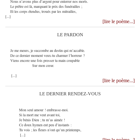
Nous n’avons plus d’argent pour enterrer nos morts.
Le prêtre est là, marquant le prix des funérailles ;
Et les corps étendus, troués par les mitrailles,
[...]
[lire le poème...]
LE PARDON
Je me meurs, je succombe au destin qui m’accable.
De ce dernier moment veux-tu charmer l’horreur ?
Viens encore une fois presser ta main coupable
Sur mon cœur.
[...]
[lire le poème...]
LE DERNIER RENDEZ-VOUS
Mon seul amour ! embrasse-moi.
Si la mort me veut avant toi,
Je bénis Dieu ; tu m’as aimée !
Ce doux hymen eut peu d’instants :
Tu vois ; les fleurs n’ont qu’un printemps,
[...]
[lire le poème...]