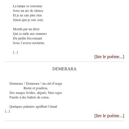
La lampe se consume
Sous un arc de silence
Et je ne sais plus rien
Sinon que je suis seul,
Mordu par un désir
Qui se mêle aux rumeurs
Du jardin frissonnant
Sous l’averse nocturne.
[...]
[lire le poème...]
DEMERARA
Demerara ! Demerara ! un ciel d’orage
Bistre et goudron,
Des nuages livides, alignés, bien sages
Pareils à des ballots de coton.
Quelques palmiers agriffent l’émail
[...]
[lire le poème...]