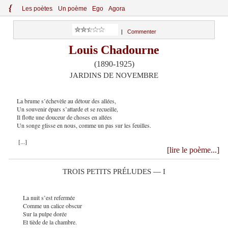
{
Le
s
po
èt
es
Un poème
Ego
Agora
|
Commenter
Louis Chadourne
(1890-1925)
JARDINS DE NOVEMBRE
La brume s’échevèle au détour des allées,
Un souvenir épars s’attarde et se recueille,
Il flotte une douceur de choses en allées
Un songe glisse en nous, comme un pas sur les feuilles.
[...]
[lire le poème...]
TROIS PETITS PRÉLUDES — I
La nuit s’est refermée
Comme un calice obscur
Sur la pulpe dorée
Et tiède de la chambre.