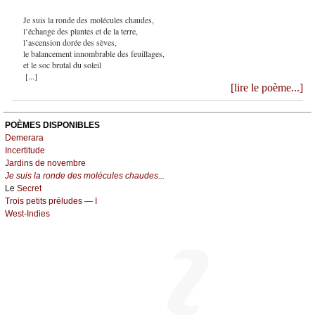
Je suis la ronde des molécules chaudes,
l’échange des plantes et de la terre,
l’ascension dorée des sèves,
le balancement innombrable des feuillages,
et le soc brutal du soleil
[...]
[lire le poème...]
POÈMES DISPONIBLES
Demerara
Incertitude
Jardins de novembre
Je suis la ronde des molécules chaudes...
Le
Secret
Trois petits préludes — I
West-Indies