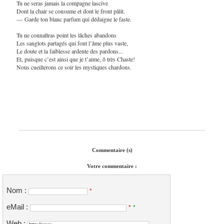
Tu ne seras jamais la compagne lascive
Dont la chair se consume et dont le front pâlit.
— Garde ton blanc parfum qui dédaigne le faste.
Tu ne connaîtras point les lâches abandons
Les sanglots partagés qui font l’âme plus vaste,
Le doute et la faiblesse ardente des pardons...
Et, puisque c’est ainsi que je t’aime, ô très Chaste!
Nous cueillerons ce soir les mystiques chardons.
Commentaire (s)
Votre commentaire :
Nom :
*
eMail :
*
*
Web :