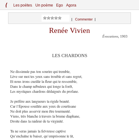
{
Le
s
po
èt
es
Un poème
Ego
Agora
|
Commenter
|
Renée Vivien
Évocations
, 1903
LES CHARDONS
Ne dissimule pas ton sourire qui tremble,
Lève sur moi tes yeux sans trouble et sans regret,
Et nous irons cueillir la fleur qui te ressemble,
Dans le champ nébuleux qui longe la forêt,
Les mystiques chardons dédaignés du profane.
Je préfère aux langueurs ta rigide beauté.
Car l’Épouse souillée aux yeux de courtisane
Ne doit plus asservir mon être tourmenté.
Viens, très blanche à travers la brume diaphane,
Droite dans la raideur de ta virginité.
Tu ne seras jamais la fiévreuse captive
Qu’enchaîne le baiser, qu’emprisonne le lit,