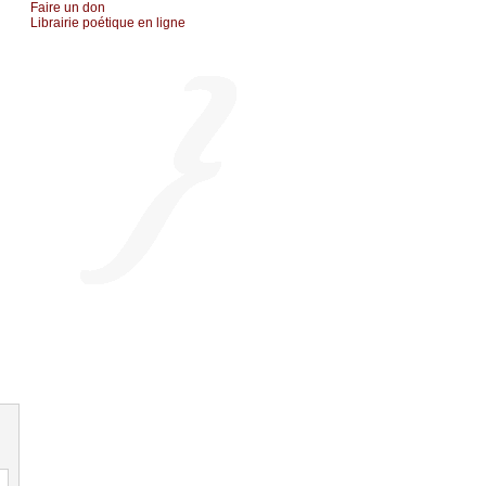
Fаirе un dоn
Librairiе pоétique en lignе