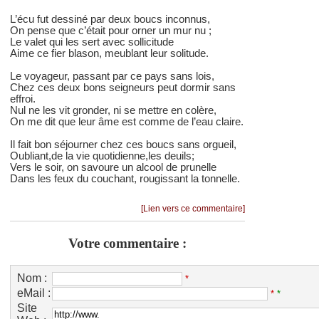
L’écu fut dessiné par deux boucs inconnus,
On pense que c’était pour orner un mur nu ;
Le valet qui les sert avec sollicitude
Aime ce fier blason, meublant leur solitude.
Le voyageur, passant par ce pays sans lois,
Chez ces deux bons seigneurs peut dormir sans
effroi.
Nul ne les vit gronder, ni se mettre en colère,
On me dit que leur âme est comme de l’eau claire.
Il fait bon séjourner chez ces boucs sans orgueil,
Oubliant,de la vie quotidienne,les deuils;
Vers le soir, on savoure un alcool de prunelle
Dans les feux du couchant, rougissant la tonnelle.
[Lien vers ce commentaire]
Votre commentaire :
Nom :
*
eMail :
*
*
Site