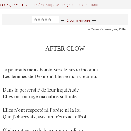
N
O
P
Q
R
S
T
U
V
...
Poème surprise
Page au hasard
Haut
—
1 commentaire
—
La Vénus des aveugles
, 1904
AFTER GLOW
Je poursuis mon chemin vers le havre inconnu.
Les femmes de Désir ont blessé mon cœur nu.
Dans la perversité de leur inquiétude
Elles ont outragé ma calme solitude.
Elles n’ont respecté ni l’ordre ni la loi
Que j’observais, avec un très exact effroi.
Obéissant au cri de leurs aigres colères,