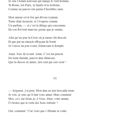
Je suis l’Adam nouveau qui mange le vieil homme,
Ta Rome, ton Paris, ta Sparte et ta Sodome,
Comme un pauvre rué parmi d’horribles mets.
Mon amour est le feu qui dévore à jamais
Toute chair insensée, et l’évapore comme
Un parfum, — et c’est le déluge qui consomme
En son flot tout mauvais germe que je semais,
Afin qu’un jour la Croix où je meurs fût dressée
Et que par un miracle effrayant de bonté
Je t’eusse un jour à moi, frémissant et dompté.
Aime. Sors de ta nuit. Aime. C’est ma pensée
De toute éternité, pauvre âme délaissée,
Que tu dusses m’aimer, moi seul qui suis resté !
VI
— Seigneur, j’ai peur. Mon âme en moi tressaille toute.
Je vois, je sens qu’il faut vous aimer. Mais comment
Moi,
ceci
, me ferais-je, ô Vous, Dieu, votre amant,
Ô Justice que la vertu des bons redoute ?
Oui, comment ? Car voici que s’ébranle la voûte