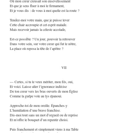
Où mon cœur creusait son ensevelissement
Et que je sens fluer à moi le firmament,
Et je vous dis : de vous à moi quelle est la route ?
Tendez-moi votre main, que je puisse lever
Cette chair accroupie et cet esprit malade.
Mais recevoir jamais la céleste accolade,
Est-ce possible ? Un jour, pouvoir la retrouver
Dans votre sein, sur votre cœur qui fut le nôtre,
La place où reposa la tête de l’apôtre ?
VII
— Certes, si tu le veux mériter, mon fils, oui,
Et voici. Laisse aller l’ignorance indécise
De ton cœur vers les bras ouverts de mon Église
Comme la guêpe vole au lys épanoui.
Approche-toi de mon oreille. Épanches-y
L’humiliation d’une brave franchise.
Dis-moi tout sans un mot d’orgueil ou de reprise
Et m’offre le bouquet d’un repentir choisi.
Puis franchement et simplement viens à ma Table