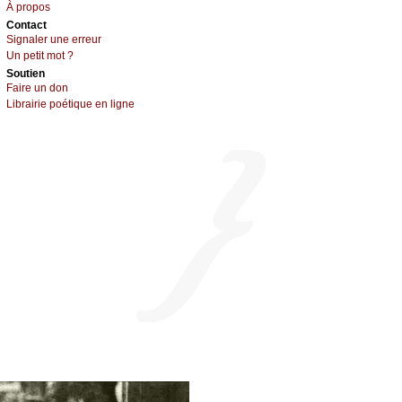
À prоpos
Cоntact
Signaler une errеur
Un pеtit mоt ?
Sоutien
Fаirе un dоn
Librairiе pоétique en lignе