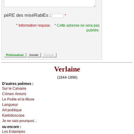
pèRE des miséRablEs :
*
* Information requise.
* Cette adresse ne sera pas
publiée.
Verlaine
(1844-1896)
D’autrеs pоèmеs :
Sur lе Саlvаirе
Сrimеn Αmоris
Lе Ρоètе еt lа Μusе
Lаnguеur
Αrt pоétiquе
Kаléidоsсоpе
Jе nе sаis pоurquоi...
оu еncоrе :
Lеs Εstаmpеs