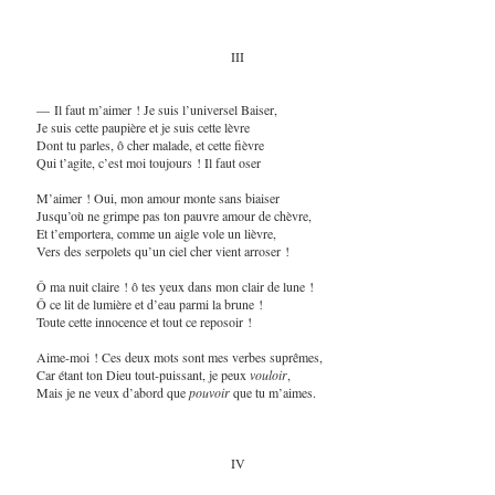
III
— Il faut m’aimer ! Je suis l’universel Baiser,
Je suis cette paupière et je suis cette lèvre
Dont tu parles, ô cher malade, et cette fièvre
Qui t’agite, c’est moi toujours ! Il faut oser
M’aimer ! Oui, mon amour monte sans biaiser
Jusqu’où ne grimpe pas ton pauvre amour de chèvre,
Et t’emportera, comme un aigle vole un lièvre,
Vers des serpolets qu’un ciel cher vient arroser !
Ô ma nuit claire ! ô tes yeux dans mon clair de lune !
Ô ce lit de lumière et d’eau parmi la brune !
Toute cette innocence et tout ce reposoir !
Aime-moi ! Ces deux mots sont mes verbes suprêmes,
Car étant ton Dieu tout-puissant, je peux
vouloir
,
Mais je ne veux d’abord que
pouvoir
que tu m’aimes.
IV