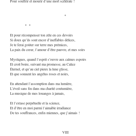
Pour souffrir et mourir d’une mort scélérate !
*
* *
Et pour récompenser ton zèle en ces devoirs
Si doux qu’ils sont encor d’ineffables délices,
Je te ferai goûter sur terre mes prémices,
La paix du cœur, l’amour d’être pauvre, et mes soirs
Mystiques, quand l’esprit s’ouvre aux calmes espoirs
Et croit boire, suivant ma promesse, au Calice
Éternel, et qu’au ciel pieux la lune glisse,
Et que sonnent les angélus roses et noirs,
En attendant l’assomption dans ma lumière,
L’éveil sans fin dans ma charité coutumière,
La musique de mes louanges à jamais,
Et l’extase perpétuelle et la science,
Et d’être en moi parmi l’aimable irradiance
De tes souffrances, enfin miennes, que j’aimais !
VIII