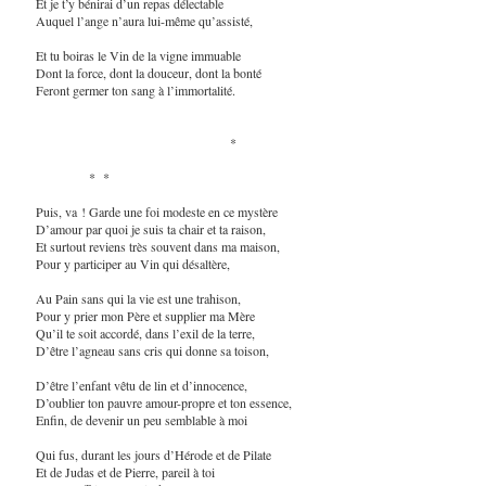
Et je t’y bénirai d’un repas délectable
Auquel l’ange n’aura lui-même qu’assisté,
Et tu boiras le Vin de la vigne immuable
Dont la force, dont la douceur, dont la bonté
Feront germer ton sang à l’immortalité.
*
* *
Puis, va ! Garde une foi modeste en ce mystère
D’amour par quoi je suis ta chair et ta raison,
Et surtout reviens très souvent dans ma maison,
Pour y participer au Vin qui désaltère,
Au Pain sans qui la vie est une trahison,
Pour y prier mon Père et supplier ma Mère
Qu’il te soit accordé, dans l’exil de la terre,
D’être l’agneau sans cris qui donne sa toison,
D’être l’enfant vêtu de lin et d’innocence,
D’oublier ton pauvre amour-propre et ton essence,
Enfin, de devenir un peu semblable à moi
Qui fus, durant les jours d’Hérode et de Pilate
Et de Judas et de Pierre, pareil à toi