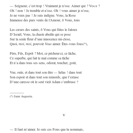
— Seigneur, c’est trop ! Vraiment je n’ose. Aimer qui ?
Vous
?
Oh ! non ! Je tremble et n’ose. Oh ! vous aimer je n’ose,
Je ne veux pas ! Je suis indigne. Vous, la Rose
Immense des purs vents de l’Amour, ô Vous, tous
Les cœurs des saints, ô Vous qui fûtes le Jaloux
D’Israël, Vous, la chaste abeille qui se pose
Sur la seule fleur d’une innocence mi-close,
Quoi,
moi
,
moi
, pouvoir
Vous
aimer. Êtes-vous fous(*),
Père, Fils, Esprit ? Moi, ce pécheur-ci, ce lâche,
Ce superbe, qui fait le mal comme sa tâche
Et n’a dans tous ses sens, odorat, toucher, goût,
Vue, ouïe, et dans tout son être — hélas ! dans tout
Son espoir et dans tout son remords, que l’extase
D’une caresse où le seul vieil Adam s’embrase ?
________
(*) Saint Augustin.
V
— Il faut m’aimer. Je suis ces Fous que tu nommais,