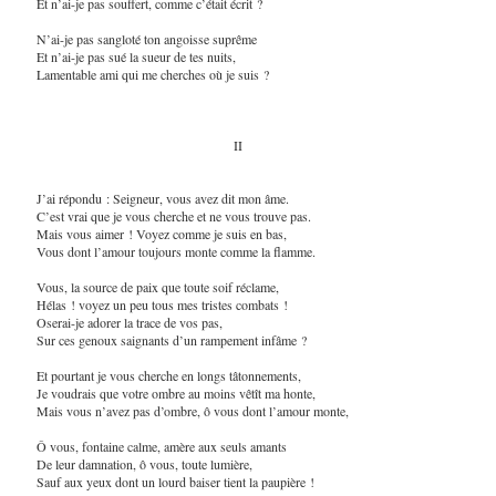
Et n’ai-je pas souffert, comme c’était écrit ?
N’ai-je pas sangloté ton angoisse suprême
Et n’ai-je pas sué la sueur de tes nuits,
Lamentable ami qui me cherches où je suis ?
II
J’ai répondu : Seigneur, vous avez dit mon âme.
C’est vrai que je vous cherche et ne vous trouve pas.
Mais vous aimer ! Voyez comme je suis en bas,
Vous dont l’amour toujours monte comme la flamme.
Vous, la source de paix que toute soif réclame,
Hélas ! voyez un peu tous mes tristes combats !
Oserai-je adorer la trace de vos pas,
Sur ces genoux saignants d’un rampement infâme ?
Et pourtant je vous cherche en longs tâtonnements,
Je voudrais que votre ombre au moins vêtît ma honte,
Mais vous n’avez pas d’ombre, ô vous dont l’amour monte,
Ô vous, fontaine calme, amère aux seuls amants
De leur damnation, ô vous, toute lumière,
Sauf aux yeux dont un lourd baiser tient la paupière !