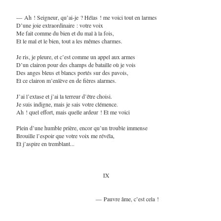
— Ah ! Seigneur, qu’ai-je ? Hélas ! me voici tout en larmes
D’une joie extraordinaire : votre voix
Me fait comme du bien et du mal à la fois,
Et le mal et le bien, tout a les mêmes charmes.
Je ris, je pleure, et c’est comme un appel aux armes
D’un clairon pour des champs de bataille où je vois
Des anges bleus et blancs portés sur des pavois,
Et ce clairon m’enlève en de fières alarmes.
J’ai l’extase et j’ai la terreur d’être choisi.
Je suis indigne, mais je sais votre clémence.
Ah ! quel effort, mais quelle ardeur ! Et me voici
Plein d’une humble prière, encor qu’un trouble immense
Brouille l’espoir que votre voix me révéla,
Et j’aspire en tremblant...
IX
— Pauvre âme, c’est cela !