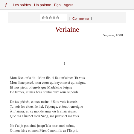
{
Le
s
po
èt
es
Un poème
Ego
Agora
|
Commenter
|
Verlaine
Sagesse
, 1880
I
Mon Dieu m’a dit : Mon fils, il faut m’aimer. Tu vois
Mon flanc percé, mon cœur qui rayonne et qui saigne,
Et mes pieds offensés que Madeleine baigne
De larmes, et mes bras douloureux sous le poids
De tes péchés, et mes mains ! Et tu vois la croix,
Tu vois les clous, le fiel, l’éponge, et tout t’enseigne
À n’aimer, en ce monde amer où la chair règne,
Que ma Chair et mon Sang, ma parole et ma voix.
Ne t’ai-je pas aimé jusqu’à la mort moi-même,
Ô mon frère en mon Père, ô mon fils en l’Esprit,